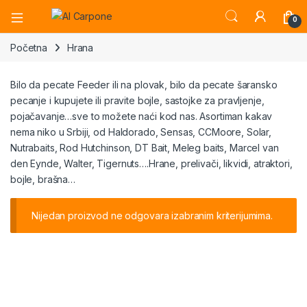
Open
0
Početna
Hrana
Bilo da pecate Feeder ili na plovak, bilo da pecate šaransko
pecanje i kupujete ili pravite bojle, sastojke za pravljenje,
pojačavanje…sve to možete naći kod nas. Asortiman kakav
nema niko u Srbiji, od Haldorado, Sensas, CCMoore, Solar,
Nutrabaits, Rod Hutchinson, DT Bait, Meleg baits, Marcel van
den Eynde, Walter, Tigernuts….Hrane, prelivači, likvidi, atraktori,
bojle, brašna…
Nijedan proizvod ne odgovara izabranim kriterijumima.