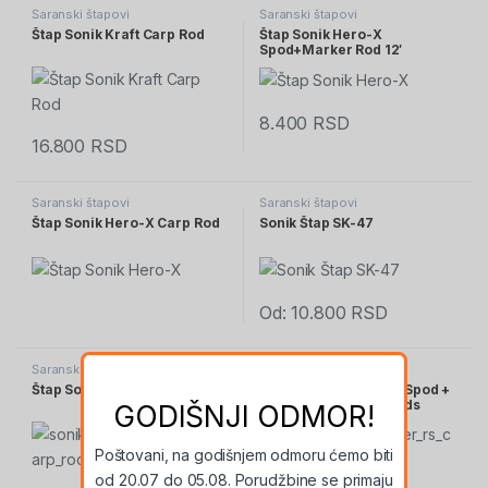
Šaranski štapovi
Šaranski štapovi
Štap Sonik Kraft Carp Rod
Štap Sonik Hero-X
Spod+Marker Rod 12′
8.400
RSD
16.800
RSD
Šaranski štapovi
Šaranski štapovi
Štap Sonik Hero-X Carp Rod
Sonik Štap SK-47
Od:
10.800
RSD
Šaranski štapovi
Šaranski štapovi
Štap Sonik Vaderx RS Rods
Štap Sonik Vaderx RS Spod +
Marker HYBRID 12′ Rods
GODIŠNJI ODMOR!
Poštovani, na godišnjem odmoru ćemo biti
od 20.07 do 05.08. Porudžbine se primaju