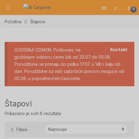
Open
0
Početna
Štapovi
Kontakt
GODIŠNJI ODMOR. Poštovani, na
godišnjem odmoru ćemo biti od 20.07 do 05.08.
Porudžbine se primaju do petka 17.07. u 14h i šalju isti
dan. Porudžbine sa veb sajta biće ponovo moguće od
05.08. u popodnevnim časovima.
Štapovi
Sortirano po najnovijem
Prikazano je svih 6 rezultata
Filteri