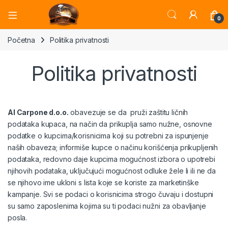
Open
0
Početna
Politika privatnosti
Politika privatnosti
Al Carpone d.o.o.
obavezuje se da pruži zaštitu ličnih
podataka kupaca, na način da prikuplja samo nužne, osnovne
podatke o kupcima/korisnicima koji su potrebni za ispunjenje
naših obaveza; informiše kupce o načinu korišćenja prikupljenih
podataka, redovno daje kupcima mogućnost izbora o upotrebi
njihovih podataka, uključujući mogućnost odluke žele li ili ne da
se njihovo ime ukloni s lista koje se koriste za marketinške
kampanje. Svi se podaci o korisnicima strogo čuvaju i dostupni
su samo zaposlenima kojima su ti podaci nužni za obavljanje
posla.