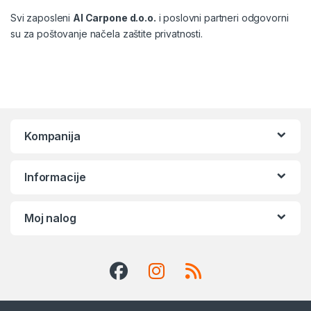
Svi zaposleni
Al Carpone d.o.o.
i poslovni partneri odgovorni
su za poštovanje načela zaštite privatnosti.
Kompanija
Informacije
Moj nalog