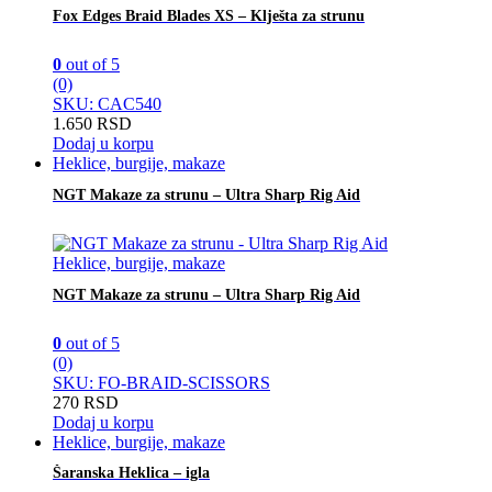
Fox Edges Braid Blades XS – Klješta za strunu
0
out of 5
(0)
SKU: CAC540
1.650
RSD
Dodaj u korpu
Heklice, burgije, makaze
NGT Makaze za strunu – Ultra Sharp Rig Aid
Heklice, burgije, makaze
NGT Makaze za strunu – Ultra Sharp Rig Aid
0
out of 5
(0)
SKU: FO-BRAID-SCISSORS
270
RSD
Dodaj u korpu
Heklice, burgije, makaze
Šaranska Heklica – igla