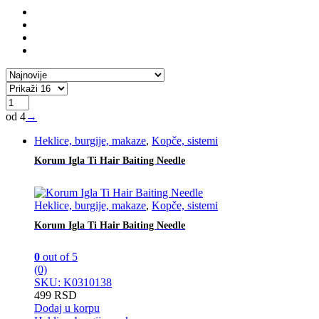
od 4
→
Heklice, burgije, makaze
,
Kopče, sistemi
Korum Igla Ti Hair Baiting Needle
Heklice, burgije, makaze
,
Kopče, sistemi
Korum Igla Ti Hair Baiting Needle
0
out of 5
(0)
SKU: K0310138
499
RSD
Dodaj u korpu