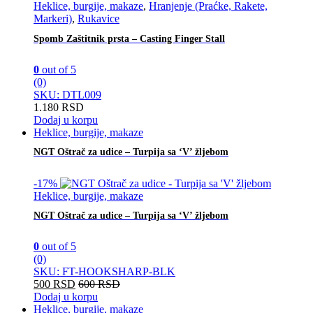
Heklice, burgije, makaze
,
Hranjenje (Praćke, Rakete,
Markeri)
,
Rukavice
Spomb Zaštitnik prsta – Casting Finger Stall
0
out of 5
(0)
SKU: DTL009
1.180
RSD
Dodaj u korpu
Heklice, burgije, makaze
NGT Oštrač za udice – Turpija sa ‘V’ žljebom
-
17%
Heklice, burgije, makaze
NGT Oštrač za udice – Turpija sa ‘V’ žljebom
0
out of 5
(0)
SKU: FT-HOOKSHARP-BLK
500
RSD
600
RSD
Dodaj u korpu
Heklice, burgije, makaze