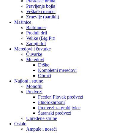
Praškasta hrana
Pravljenje bojla
Veštački mamci
Zrnevlje (partikli)
Mašinice
Baitrunner
Prednji dril
Velike (Big Pit)
Zadnji dril
Meredovi i čuvarke
Čuvarke
Meredovi
Drške
Kompletni meredovi
Obruči
Najloni i strune
Monofili
Predvezi
Feeder, Plovak predvezi
Fluorokarboni
Predvezi za grabljivice
Šaranski predvezi
Upredene strune
Ostalo
Ampule i nosači