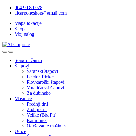
064 90 80 028
alcarponeshop@gmail.com
Mapa lokacije
Shop
Moj nalog
Open
Close
Sonari i čamci
Štapovi
Šaranski štapovi
Feeder, Picker
Plovkaroški štapovi
Varaličarski štapovi
Za dubinsko
Mašinice
Prednji dril
Zadnji dril
Velike (Big Pit)
Baitrunner
Održavanje mašinica
Udice