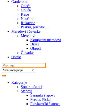
Garderoba
Odeća
Obuća
Kape
Naočare
Rukavice
Peškiri, prišivke…
Meredovi i čuvarke
Meredovi
Kompletni meredovi
Drške
Obruči
Čuvarke
Ostalo
Search
for:
Kategorije
Sonari i čamci
Štapovi
Šaranski štapovi
Feeder, Picker
Plovkaroški štapovi