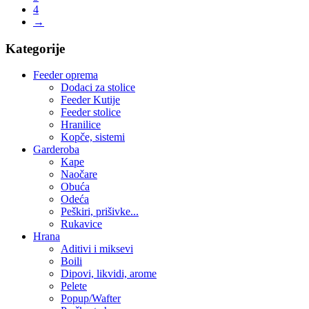
4
→
Kategorije
Feeder oprema
Dodaci za stolice
Feeder Kutije
Feeder stolice
Hranilice
Kopče, sistemi
Garderoba
Kape
Naočare
Obuća
Odeća
Peškiri, prišivke...
Rukavice
Hrana
Aditivi i miksevi
Boili
Dipovi, likvidi, arome
Pelete
Popup/Wafter