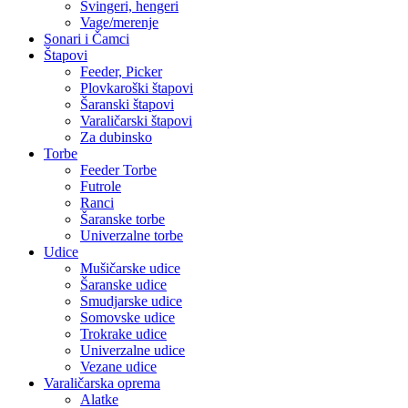
Svingeri, hengeri
Vage/merenje
Sonari i Čamci
Štapovi
Feeder, Picker
Plovkaroški štapovi
Šaranski štapovi
Varaličarski štapovi
Za dubinsko
Torbe
Feeder Torbe
Futrole
Ranci
Šaranske torbe
Univerzalne torbe
Udice
Mušičarske udice
Šaranske udice
Smudjarske udice
Somovske udice
Trokrake udice
Univerzalne udice
Vezane udice
Varaličarska oprema
Alatke