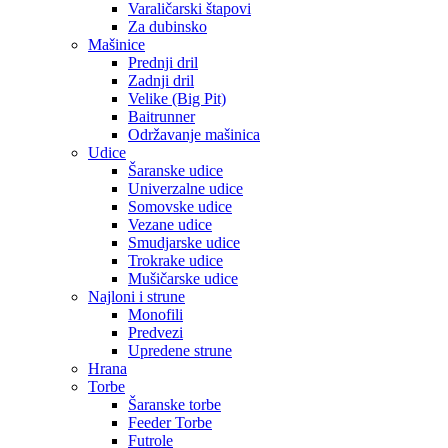
Varaličarski štapovi
Za dubinsko
Mašinice
Prednji dril
Zadnji dril
Velike (Big Pit)
Baitrunner
Održavanje mašinica
Udice
Šaranske udice
Univerzalne udice
Somovske udice
Vezane udice
Smudjarske udice
Trokrake udice
Mušičarske udice
Najloni i strune
Monofili
Predvezi
Upredene strune
Hrana
Torbe
Šaranske torbe
Feeder Torbe
Futrole