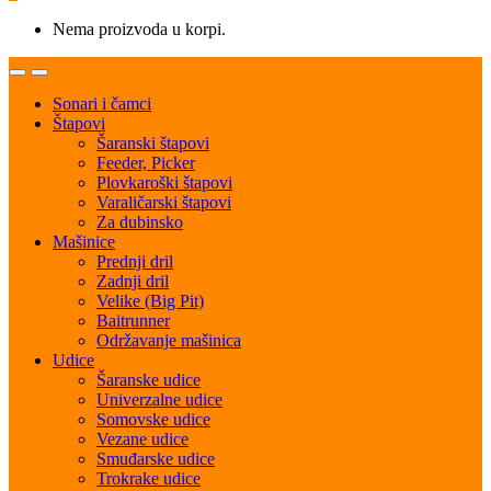
Nema proizvoda u korpi.
Open
Close
Sonari i čamci
Štapovi
Šaranski štapovi
Feeder, Picker
Plovkaroški štapovi
Varaličarski štapovi
Za dubinsko
Mašinice
Prednji dril
Zadnji dril
Velike (Big Pit)
Baitrunner
Održavanje mašinica
Udice
Šaranske udice
Univerzalne udice
Somovske udice
Vezane udice
Smuđarske udice
Trokrake udice