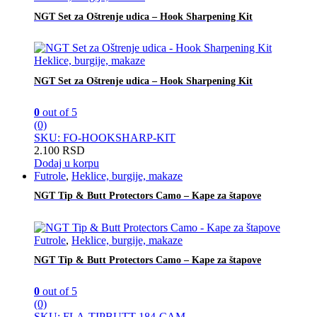
NGT Set za Oštrenje udica – Hook Sharpening Kit
Heklice, burgije, makaze
NGT Set za Oštrenje udica – Hook Sharpening Kit
0
out of 5
(0)
SKU: FO-HOOKSHARP-KIT
2.100
RSD
Dodaj u korpu
Futrole
,
Heklice, burgije, makaze
NGT Tip & Butt Protectors Camo – Kape za štapove
Futrole
,
Heklice, burgije, makaze
NGT Tip & Butt Protectors Camo – Kape za štapove
0
out of 5
(0)
SKU: FLA-TIPBUTT-184-CAM