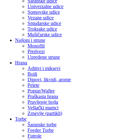
Šaranske udice
Univerzalne udice
Somovske udice
Vezane udice
Smuđarske udice
Trokrake udice
Mušičarske udice
Najloni i strune
Monofili
Predvezi
Upredene strune
Hrana
Aditivi i miksevi
Boili
Dipovi, likvidi, arome
Pelete
Popup/Wafter
Praškasta hrana
Pravljenje bojla
Veštački mamci
Zrnevlje (partikli)
Torbe
Šaranske torbe
Feeder Torbe
Futrole