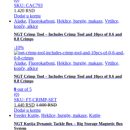
(0)
SKU: CAC793
1.420
RSD
Dodaj u korpu
Alatke
,
Fluorokarboni
,
Heklice, burgije, makaze
,
Vrtilice,
kopče, alkice
NGT Crimp Tool – Includes Crimp Tool and 10pcs of 0.6 and
0.8 Crimps
-
10%
Alatke
,
Fluorokarboni
,
Heklice, burgije, makaze
,
Vrtilice,
kopče, alkice
NGT Crimp Tool – Includes Crimp Tool and 10pcs of 0.6 and
0.8 Crimps
0
out of 5
(0)
SKU: FT-CRIMP-SET
1.440
RSD
1.600
RSD
Dodaj u korpu
Feeder Kutije
,
Heklice, burgije, makaze
,
Kutije
NGT Kutija Dynamic Tackle Box – Rig Storage Magnetic Box
System