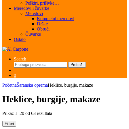
Peškiri, prišivke…
Meredovi i čuvarke
Meredovi
Kompletni meredovi
Drške
Obruči
Čuvarke
Ostalo
Search
Pretraga
Pretraži
za:
0
Početna
Šaranska oprema
Heklice, burgije, makaze
Heklice, burgije, makaze
Sortirano
Prikaz 1–20 od 63 rezultata
po
najnovijem
Filteri