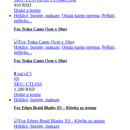
910
RSD
Dodaj u korpu
Heklice, burgije, makaze
,
Ostala kamp oprema
,
Peškiri,
prišivke...
Fox Traka Camo (5cm x 10m)
Heklice, burgije, makaze
,
Ostala kamp oprema
,
Peškiri,
prišivke...
Fox Traka Camo (5cm x 10m)
0
out of 5
(0)
SKU: CTL010
1.200
RSD
Dodaj u korpu
Heklice, burgije, makaze
Fox Edges Braid Blades XS – Klješta za strunu
Heklice, burgije, makaze