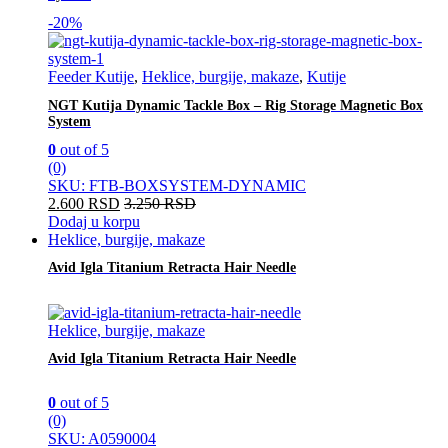
-
20%
Feeder Kutije
,
Heklice, burgije, makaze
,
Kutije
NGT Kutija Dynamic Tackle Box – Rig Storage Magnetic Box
System
0
out of 5
(0)
SKU: FTB-BOXSYSTEM-DYNAMIC
2.600
RSD
3.250
RSD
Dodaj u korpu
Heklice, burgije, makaze
Avid Igla Titanium Retracta Hair Needle
Heklice, burgije, makaze
Avid Igla Titanium Retracta Hair Needle
0
out of 5
(0)
SKU: A0590004