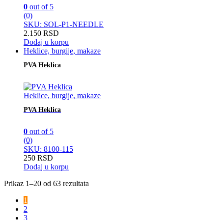
0
out of 5
(0)
SKU: SOL-P1-NEEDLE
2.150
RSD
Dodaj u korpu
Heklice, burgije, makaze
PVA Heklica
Heklice, burgije, makaze
PVA Heklica
0
out of 5
(0)
SKU: 8100-115
250
RSD
Dodaj u korpu
Sortirano
Prikaz 1–20 od 63 rezultata
po
1
najnovijem
2
3