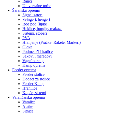
Ranci
Univerzalne torbe
Šaranska oprema
Signalizatori
Svingeri, hengeri
Rod pod, šipke
Heklice, burgije, makaze
Sistemi, stoperi
PVA
Hranjenje (Praćke, Rakete, Markeri)
Olova
Podmetači i kadice
Sakovi i meredovi
Vage/merenje
Kamp oprema
Feeder oprema
Feeder stolice
Dodaci za stolice
Feeder Kutije
Hranilice
Kopče, sistemi
Varaličarska oprema
Varalice
Alatke
Sitnice