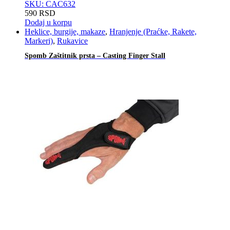
SKU: CAC632
590
RSD
Dodaj u korpu
Heklice, burgije, makaze
,
Hranjenje (Praćke, Rakete,
Markeri)
,
Rukavice
Spomb Zaštitnik prsta – Casting Finger Stall