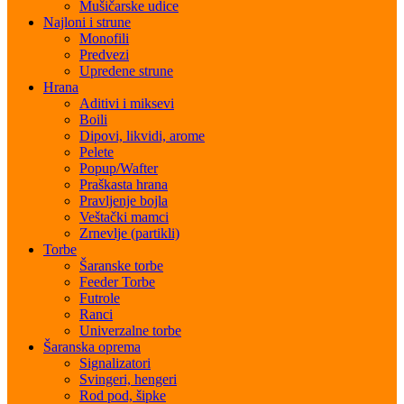
Mušičarske udice
Najloni i strune
Monofili
Predvezi
Upredene strune
Hrana
Aditivi i miksevi
Boili
Dipovi, likvidi, arome
Pelete
Popup/Wafter
Praškasta hrana
Pravljenje bojla
Veštački mamci
Zrnevlje (partikli)
Torbe
Šaranske torbe
Feeder Torbe
Futrole
Ranci
Univerzalne torbe
Šaranska oprema
Signalizatori
Svingeri, hengeri
Rod pod, šipke