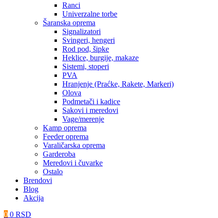
Ranci
Univerzalne torbe
Šaranska oprema
Signalizatori
Svingeri, hengeri
Rod pod, šipke
Heklice, burgije, makaze
Sistemi, stoperi
PVA
Hranjenje (Praćke, Rakete, Markeri)
Olova
Podmetači i kadice
Sakovi i meredovi
Vage/merenje
Kamp oprema
Feeder oprema
Varaličarska oprema
Garderoba
Meredovi i čuvarke
Ostalo
Brendovi
Blog
Akcija
0
0
RSD