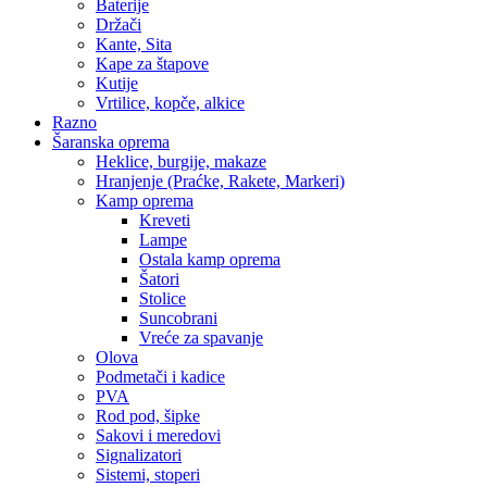
Baterije
Držači
Kante, Sita
Kape za štapove
Kutije
Vrtilice, kopče, alkice
Razno
Šaranska oprema
Heklice, burgije, makaze
Hranjenje (Praćke, Rakete, Markeri)
Kamp oprema
Kreveti
Lampe
Ostala kamp oprema
Šatori
Stolice
Suncobrani
Vreće za spavanje
Olova
Podmetači i kadice
PVA
Rod pod, šipke
Sakovi i meredovi
Signalizatori
Sistemi, stoperi