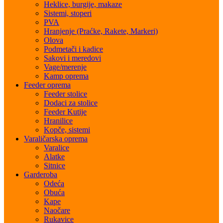
Heklice, burgije, makaze
Sistemi, stoperi
PVA
Hranjenje (Praćke, Rakete, Markeri)
Olova
Podmetači i kadice
Sakovi i meredovi
Vage/merenje
Kamp oprema
Feeder oprema
Feeder stolice
Dodaci za stolice
Feeder Kutije
Hranilice
Kopče, sistemi
Varaličarska oprema
Varalice
Alatke
Sitnice
Garderoba
Odeća
Obuća
Kape
Naočare
Rukavice