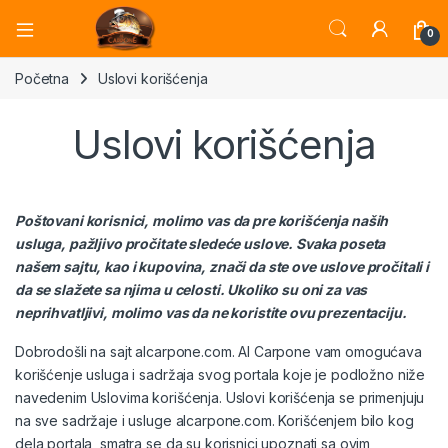
Open
0
Početna
Uslovi korišćenja
Uslovi korišćenja
Poštovani korisnici, molimo vas da pre korišćenja naših
usluga, pažljivo pročitate sledeće uslove. Svaka poseta
našem sajtu, kao i kupovina, znači da ste ove uslove pročitali i
da se slažete sa njima u celosti. Ukoliko su oni za vas
neprihvatljivi, molimo vas da ne koristite ovu prezentaciju.
Dobrodošli na sajt alcarpone.com. Al Carpone vam omogućava
korišćenje usluga i sadržaja svog portala koje je podložno niže
navedenim Uslovima korišćenja. Uslovi korišćenja se primenjuju
na sve sadržaje i usluge alcarpone.com. Korišćenjem bilo kog
dela portala, smatra se da su korisnici upoznati sa ovim