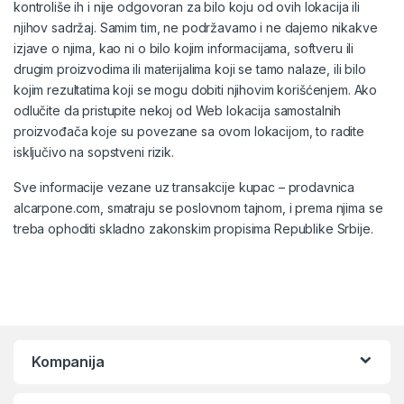
kontroliše ih i nije odgovoran za bilo koju od ovih lokacija ili
njihov sadržaj. Samim tim, ne podržavamo i ne dajemo nikakve
izjave o njima, kao ni o bilo kojim informacijama, softveru ili
drugim proizvodima ili materijalima koji se tamo nalaze, ili bilo
kojim rezultatima koji se mogu dobiti njihovim korišćenjem. Ako
odlučite da pristupite nekoj od Web lokacija samostalnih
proizvođača koje su povezane sa ovom lokacijom, to radite
isključivo na sopstveni rizik.
Sve informacije vezane uz transakcije kupac – prodavnica
alcarpone.com, smatraju se poslovnom tajnom, i prema njima se
treba ophoditi skladno zakonskim propisima Republike Srbije.
Kompanija