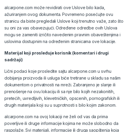
alcarpone.com može revidirati ove Uslove bilo kada,
ažuriranjem ovog dokumenta. Povremeno posećujte ovu
stranicu da biste pregledali Uslove koji trenutno važe, zato što
su oni za vas obavezujući. Određene odredbe ovih Uslova
mogu se zameniti izričito navedenim pravnim obaveštenjima i
uslovima dostupnim na određenim stranicama ove lokacije.
Materijal koji prosleđuje korisnik (komentari i drugi
sadržaji)
Lični podaci koje prosledite sajtu alcarpone.com u svrhu
dobijanja proizvoda ili usluga biće tretirane u skladu sa našim
dokumentom o privatnosti na mreži. Zabranjeno je slanje ili
prenošenje na ovu lokaciju ili sa nje bilo kojih nezakonitih,
pretećih, uvredljivih, klevetničkih, opscenih, pornografskih ili
drugih materijala koji su u suprotnosti s bilo kojim zakonom.
alcarpone.com na ovoj lokaciji ne želi od vas da prima
poverljive ili druge informacije kojima ne može slobodno da
raspolaže. Svi materijali, informacije ili druga saopštenja koja