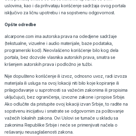
uslovima, kao i da prihvataju korišćenje sadržaja ovog portala
isključivo za ličnu upotrebu i na sopstvenu odgovornost.
Opšte odredbe
alcarpone.com ima autorska prava na odedjene sadržaje
(tekstualne, vizuelne i audio materijale, baze podataka,
programerski kod). Neovlašćeno korišćenje bilo kog dela
portala, bez dozvole vlasnika autorskih prava, smatra se
kršenjem autorskih prava i podložno je tužbi.
Nije dopušteno korišćenje ili izvoz, odnosno uvoz, radi izvoza
materijala ili usluga na ovoj lokaciji niti bilo koje kopiranje ili
prilagođavanje u suprotnosti sa važećim zakonima ili propisima
uključujući, bez ograničenja, izvozne zakone i propise Srbije.
Ako odlučite da pristupite ovoj lokaciji izvan Srbije, to radite na
sopstvenu inicijativu i smatrate se odgovornim za poštovanje
važećih lokalnih zakona. Ovi Uslovi se tumače u skladu sa
zakonima Republike Srbije i neće se primenjivati načela o
rešavanju neusaglašenosti zakona.