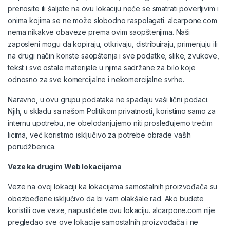
prenosite ili šaljete na ovu lokaciju neće se smatrati poverljivim i
onima kojima se ne može slobodno raspolagati. alcarpone.com
nema nikakve obaveze prema ovim saopštenjima. Naši
zaposleni mogu da kopiraju, otkrivaju, distribuiraju, primenjuju ili
na drugi način koriste saopštenja i sve podatke, slike, zvukove,
tekst i sve ostale materijale u njima sadržane za bilo koje
odnosno za sve komercijalne i nekomercijalne svrhe.
Naravno, u ovu grupu podataka ne spadaju vaši lični podaci.
Njih, u skladu sa našom
Politikom privatnosti
, koristimo samo za
internu upotrebu, ne obelodanjujemo niti prosleđujemo trećim
licima, već koristimo isključivo za potrebe obrade vaših
porudžbenica.
Veze ka drugim Web lokacijama
Veze na ovoj lokaciji ka lokacijama samostalnih proizvođača su
obezbeđene isključivo da bi vam olakšale rad. Ako budete
koristili ove veze, napustićete ovu lokaciju. alcarpone.com nije
pregledao sve ove lokacije samostalnih proizvođača i ne