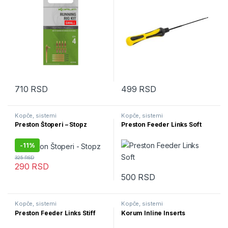
710
RSD
499
RSD
Ovaj proizvod ima više varijanti. Opcije mogu biti izabrane na str
Kopče, sistemi
Kopče, sistemi
Preston Štoperi – Stopz
Preston Feeder Links Soft
-
11%
325
RSD
290
RSD
Ovaj proizvod ima više varijanti. Opcije mogu biti izabrane na str
500
RSD
Ovaj proizvod ima više varijanti.
Kopče, sistemi
Kopče, sistemi
Preston Feeder Links Stiff
Korum Inline Inserts