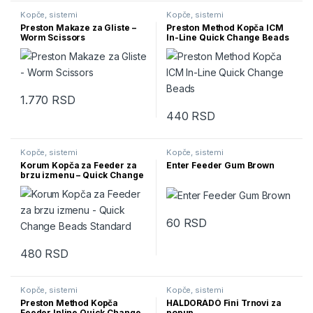
Kopče, sistemi
Kopče, sistemi
Preston Makaze za Gliste –
Preston Method Kopča ICM
Worm Scissors
In-Line Quick Change Beads
1.770
RSD
440
RSD
Kopče, sistemi
Kopče, sistemi
Korum Kopča za Feeder za
Enter Feeder Gum Brown
brzu izmenu – Quick Change
Beads Large
60
RSD
Ovaj proizvod ima više varijanti.
480
RSD
Kopče, sistemi
Kopče, sistemi
Preston Method Kopča
HALDORÁDÓ Fini Trnovi za
Feeder Inline Quick Change
popup