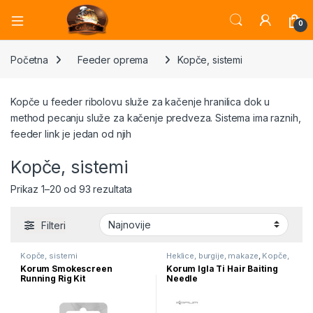
Open
0
Početna
Feeder oprema
Kopče, sistemi
Kopče u feeder ribolovu služe za kačenje hranilica dok u
method pecanju služe za kačenje predveza. Sistema ima raznih,
feeder link je jedan od njih
Kopče, sistemi
Sortirano po najnovijem
Prikaz 1–20 od 93 rezultata
Filteri
Kopče, sistemi
Heklice, burgije, makaze
,
Kopče,
sistemi
Korum Smokescreen
Korum Igla Ti Hair Baiting
Running Rig Kit
Needle