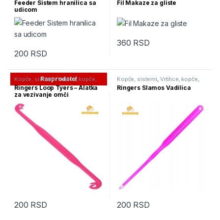
Feeder Sistem hranilica sa
Fil Makaze za gliste
udicom
360
RSD
200
RSD
Rasprodato!
Kopče, sistemi
,
Vrtilice, kopče,
Kopče, sistemi
,
Vrtilice, kopče,
alkice
alkice
Ringers Loop Tyers – Alatka
Ringers Slamos Vadilica
za vezivanje omči
200
RSD
200
RSD