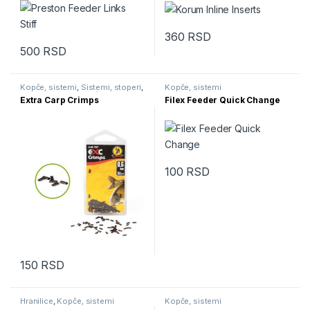
360
RSD
500
RSD
Ovaj proizvod ima više varijanti. Opcije mogu biti izabrane na str
Kopče, sistemi
,
Sistemi, stoperi
,
Kopče, sistemi
Sitnice
,
Vrtilice, kopče, alkice
Extra Carp Crimps
Filex Feeder Quick Change
100
RSD
Ovaj proizvod ima više varijanti.
150
RSD
Hranilice
,
Kopče, sistemi
Kopče, sistemi