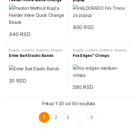
Beads
400
RSD
Ovaj proizvod ima više varijanti.
440
RSD
Kopče, sistemi
,
Sistemi, stoperi
Kopče, sistemi
,
Sistemi, stoperi
,
Sitnice
,
Vrtilice, kopče, alkice
Enter Bait Elastic Bands
Fox Edges™ Crimps
30
RSD
Ovaj proizvod ima više varijanti. Opcije mogu biti izabrane na str
590
RSD
Ovaj proizvod ima više varijanti.
Sortirano po najnovi
Prikaz 1–20 od 93 rezultata
1
2
3
5
…