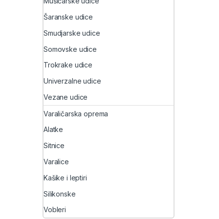
Mušičarske udice
Šaranske udice
Smudjarske udice
Somovske udice
Trokrake udice
Univerzalne udice
Vezane udice
Varaličarska oprema
Alatke
Sitnice
Varalice
Kašike i leptiri
Silikonske
Vobleri