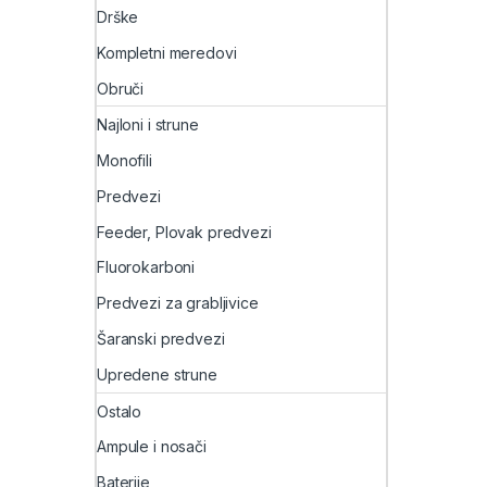
Drške
Kompletni meredovi
Obruči
Najloni i strune
Monofili
Predvezi
Feeder, Plovak predvezi
Fluorokarboni
Predvezi za grabljivice
Šaranski predvezi
Upredene strune
Ostalo
Ampule i nosači
Baterije