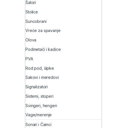
Šatori
Stolice
Suncobrani
Vreće za spavanje
Olova
Podmetači i kadice
PVA
Rod pod, šipke
Sakovi i meredovi
Signalizatori
Sistemi, stoperi
Svingeri, hengeri
Vage/merenje
Sonari i Čamci