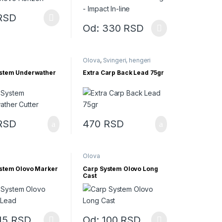
RSD
izvod ima više varijanti. Opcije mogu biti izabrane na stranici proizvo
Od:
330
RSD
ogu biti izabrane na stranici proizvoda.
Ovaj proizvod ima više varijanti. Opcije mog
Olova
,
Svingeri, hengeri
stem Underwather
Extra Carp Back Lead 75gr
RSD
470
RSD
voda.
Olova
stem Olovo Marker
Carp System Olovo Long
Cast
voda.
15
RSD
Od:
100
RSD