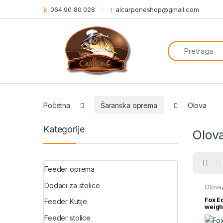
064 90 80 028
alcarponeshop@gmail.com
Search for:
Početna
Šaranska oprema
Olova
Kategorije
Olov
Feeder oprema
Dodaci za stolice
Olova
Fox E
Feeder Kutije
weigh
Feeder stolice