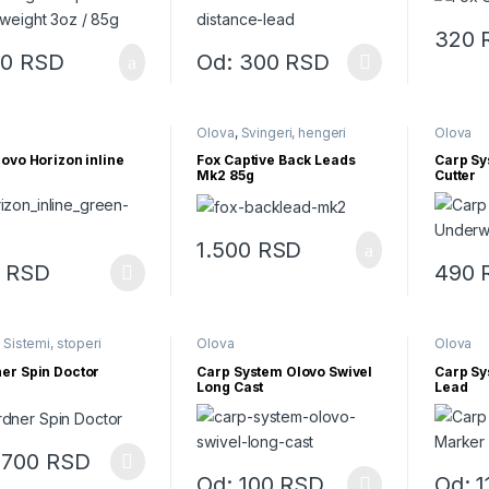
320
Ovaj pro
00
RSD
Od:
300
RSD
Ovaj proizvod ima više varijanti. Opcije m
Olova
,
Svingeri, hengeri
Olova
lovo Horizon inline
Fox Captive Back Leads
Carp Sy
Mk2 85g
Cutter
1.500
RSD
0
RSD
490
roizvod ima više varijanti. Opcije mogu biti izabrane na stranici proiz
,
Sistemi, stoperi
Olova
Olova
er Spin Doctor
Carp System Olovo Swivel
Carp Sy
Long Cast
Lead
:
700
RSD
roizvod ima više varijanti. Opcije mogu biti izabrane na stranici proiz
Od:
100
RSD
Od:
1