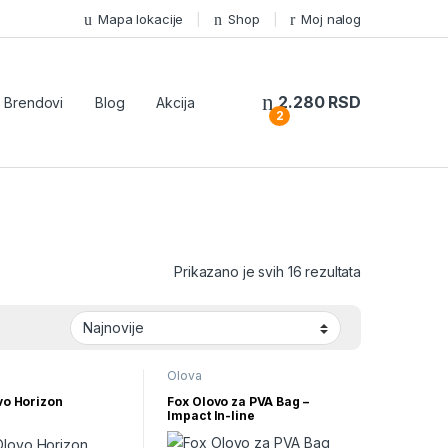
Mapa lokacije
Shop
Moj nalog
2.280
RSD
Brendovi
Blog
Akcija
2
Sortirano po 
Prikazano je svih 16 rezultata
Olova
vo Horizon
Fox Olovo za PVA Bag –
Impact In-line