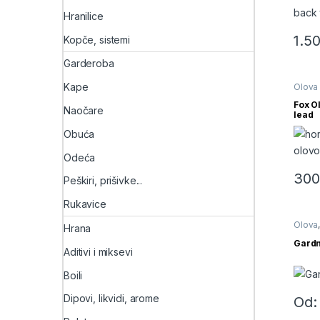
Hranilice
1.5
Kopče, sistemi
Garderoba
Kape
Olova
Fox O
Naočare
lead
Obuća
Odeća
30
Peškiri, prišivke...
Ovaj p
Rukavice
Olova
Hrana
Gardn
Aditivi i miksevi
Boili
Dipovi, likvidi, arome
Od
Ovaj p