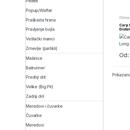
Pelete
Popup/Wafter
Olova
Praškasta hrana
Carp 
Pravljenje bojla
Dista
Veštački mamci
Zrnevlje (partikli)
Od
Ovaj p
Mašinice
Baitrunner
Prikazano
Prednji dril
Velike (Big Pit)
Zadnji dril
Meredovi i čuvarke
Čuvarke
Meredovi