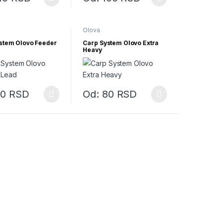
ogu biti izabrane na stranici proizvoda.
izvod ima više varijanti. Opcije mogu biti izabrane na stranici proizvo
Ovaj proizvod ima više varijanti. Opcije mog
Olova
stem Olovo Feeder
Carp System Olovo Extra
Heavy
90
RSD
Od:
80
RSD
voda.
ogu biti izabrane na stranici proizvoda.
izvod ima više varijanti. Opcije mogu biti izabrane na stranici proizvo
Ovaj proizvod ima više varijanti. Opcije mog