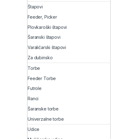
Štapovi
Feeder, Picker
Plovkaroški štapovi
Šaranski štapovi
Varaličarski štapovi
Za dubinsko
Torbe
Feeder Torbe
Futrole
Ranci
Šaranske torbe
Univerzalne torbe
Udice