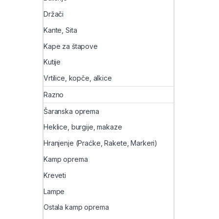
Držači
Kante, Sita
Kape za štapove
Kutije
Vrtilice, kopče, alkice
Razno
Šaranska oprema
Heklice, burgije, makaze
Hranjenje (Praćke, Rakete, Markeri)
Kamp oprema
Kreveti
Lampe
Ostala kamp oprema