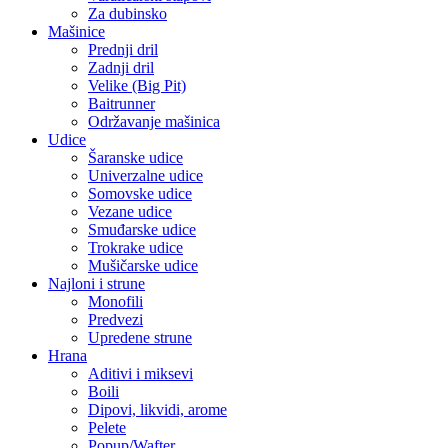
Za dubinsko
Mašinice
Prednji dril
Zadnji dril
Velike (Big Pit)
Baitrunner
Održavanje mašinica
Udice
Šaranske udice
Univerzalne udice
Somovske udice
Vezane udice
Smuđarske udice
Trokrake udice
Mušičarske udice
Najloni i strune
Monofili
Predvezi
Upredene strune
Hrana
Aditivi i miksevi
Boili
Dipovi, likvidi, arome
Pelete
Popup/Wafter