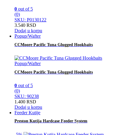
0
out of 5
(0)
SKU: P0130122
3.540
RSD
Dodaj u korpu
Popup/Wafter
CCMoore Pacific Tuna Glugged Hookbaits
Popup/Wafter
CCMoore Pacific Tuna Glugged Hookbaits
0
out of 5
(0)
SKU: 90238
1.400
RSD
Dodaj u korpu
Feeder Kutije
Preston Kutija Hardcase Feeder System
-
5%