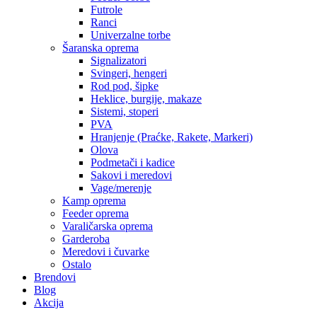
Futrole
Ranci
Univerzalne torbe
Šaranska oprema
Signalizatori
Svingeri, hengeri
Rod pod, šipke
Heklice, burgije, makaze
Sistemi, stoperi
PVA
Hranjenje (Praćke, Rakete, Markeri)
Olova
Podmetači i kadice
Sakovi i meredovi
Vage/merenje
Kamp oprema
Feeder oprema
Varaličarska oprema
Garderoba
Meredovi i čuvarke
Ostalo
Brendovi
Blog
Akcija