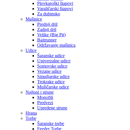
Plovkaroški štapovi
Varaličarski štapovi
Za dubinsko
Mašinice
Prednji dril
Zadnji dril
Velike (Big Pit)
Baitrunner
Održavanje mašinica
Udice
Šaranske udice
Univerzalne udice
Somovske udice
Vezane udice
Smudjarske udice
Trokrake udice
Mušičarske udice
Najloni i strune
Monofili
Predvezi
Upredene strune
Hrana
Torbe
Šaranske torbe
Feeder Torbe