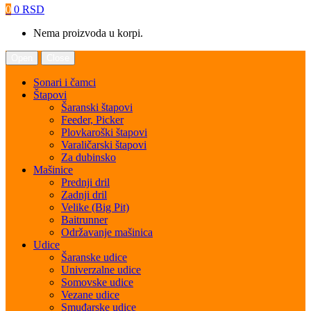
0
0
RSD
Nema proizvoda u korpi.
Open
Close
Sonari i čamci
Štapovi
Šaranski štapovi
Feeder, Picker
Plovkaroški štapovi
Varaličarski štapovi
Za dubinsko
Mašinice
Prednji dril
Zadnji dril
Velike (Big Pit)
Baitrunner
Održavanje mašinica
Udice
Šaranske udice
Univerzalne udice
Somovske udice
Vezane udice
Smuđarske udice