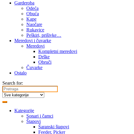
Garderoba
Odeća
Obuća
Kape
Naočare
Rukavice
Peškiri, prišivke…
Meredovi i čuvarke
Meredovi
Kompletni meredovi
Drške
Obruči
Čuvarke
Ostalo
Search for:
Kategorije
Sonari i čamci
Štapovi
Šaranski štapovi
Feeder, Picker