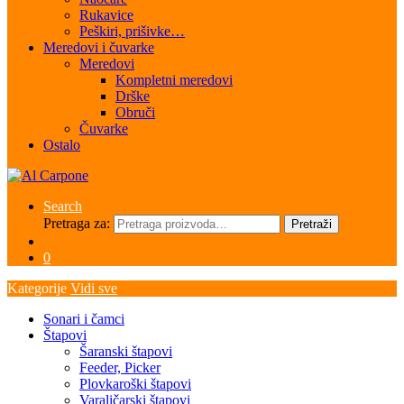
Rukavice
Peškiri, prišivke…
Meredovi i čuvarke
Meredovi
Kompletni meredovi
Drške
Obruči
Čuvarke
Ostalo
Search
Pretraga za:
Pretraži
0
Kategorije
Vidi sve
Sonari i čamci
Štapovi
Šaranski štapovi
Feeder, Picker
Plovkaroški štapovi
Varaličarski štapovi