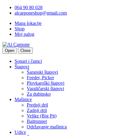
064 90 80 028
alcarponeshop@gmail.com
Mapa lokacije
Shop
Moj nalog
Open
Close
Sonari i čamci
Štapovi
Šaranski štapovi
Feeder, Picker
Plovkaroški štapovi
Varaličarski štapovi
Za dubinsko
Mašinice
Prednji dril
Zadnji dril
Velike (Big Pit)
Baitrunner
Održavanje mašinica
Udice