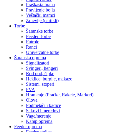
Praškasta hrana
Pravljenje bojla
Veštački mamci
Zrnevlje (partikli)
Torbe
Šaranske torbe
Feeder Torbe
Futrole
Ranci
Univerzalne torbe
Šaranska oprema
Signalizatori
Svingeri, hengeri
Rod pod, šipke
Heklice, burgije, makaze
Sistemi, stoperi
PVA
Hranjenje (Praćke, Rakete, Markeri)
Olova
Podmetači i kadice
Sakovi i meredovi
Vage/merenje
Kamp oprema
Feeder oprema
Feeder stolice