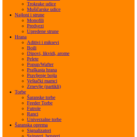
Trokrake udice
Mušičarske udice
Najloni i strune
Monofili
Predvezi
Upredene strune
Hrana
Aditivi i miksevi
Boili
Dipovi, likvidi, arome
Pelete
Popup/Wafter
Praškasta hrana
Pravljenje bojla
Veštački mamci
Zrnevlje (partikli)
Torbe
Šaranske torbe
Feeder Torbe
Futrole
Ranci
Univerzalne torbe
Šaranska oprema
Signalizatori
Svingeri, hengeri