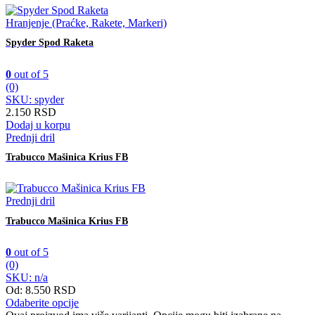
Hranjenje (Praćke, Rakete, Markeri)
Spyder Spod Raketa
0
out of 5
(0)
SKU: spyder
2.150
RSD
Dodaj u korpu
Prednji dril
Trabucco Mašinica Krius FB
Prednji dril
Trabucco Mašinica Krius FB
0
out of 5
(0)
SKU: n/a
Od:
8.550
RSD
Odaberite opcije