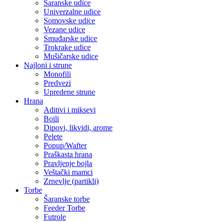
Šaranske udice
Univerzalne udice
Somovske udice
Vezane udice
Smuđarske udice
Trokrake udice
Mušičarske udice
Najloni i strune
Monofili
Predvezi
Upredene strune
Hrana
Aditivi i miksevi
Boili
Dipovi, likvidi, arome
Pelete
Popup/Wafter
Praškasta hrana
Pravljenje bojla
Veštački mamci
Zrnevlje (partikli)
Torbe
Šaranske torbe
Feeder Torbe
Futrole