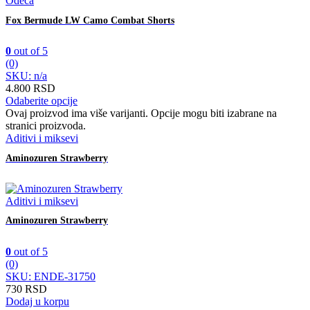
Odeća
Fox Bermude LW Camo Combat Shorts
0
out of 5
(0)
SKU: n/a
4.800
RSD
Odaberite opcije
Ovaj proizvod ima više varijanti. Opcije mogu biti izabrane na
stranici proizvoda.
Aditivi i miksevi
Aminozuren Strawberry
Aditivi i miksevi
Aminozuren Strawberry
0
out of 5
(0)
SKU: ENDE-31750
730
RSD
Dodaj u korpu