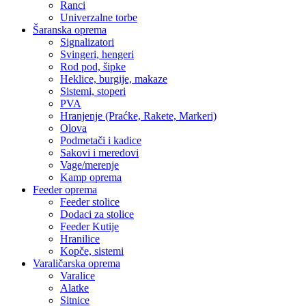
Ranci
Univerzalne torbe
Šaranska oprema
Signalizatori
Svingeri, hengeri
Rod pod, šipke
Heklice, burgije, makaze
Sistemi, stoperi
PVA
Hranjenje (Praćke, Rakete, Markeri)
Olova
Podmetači i kadice
Sakovi i meredovi
Vage/merenje
Kamp oprema
Feeder oprema
Feeder stolice
Dodaci za stolice
Feeder Kutije
Hranilice
Kopče, sistemi
Varaličarska oprema
Varalice
Alatke
Sitnice