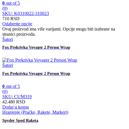
0
out of 5
(0)
SKU: K0310022-310023
710
RSD
Odaberite opcije
Ovaj proizvod ima više varijanti. Opcije mogu biti izabrane na
stranici proizvoda.
Šatori
Fox Prekrivka Voyager 2 Person Wrap
Šatori
Fox Prekrivka Voyager 2 Person Wrap
0
out of 5
(0)
SKU: CUM319
42.480
RSD
Dodaj u korpu
Hranjenje (Praćke, Rakete, Markeri)
Spyder Spod Raketa