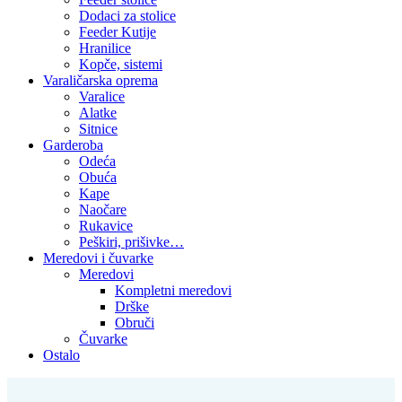
Dodaci za stolice
Feeder Kutije
Hranilice
Kopče, sistemi
Varaličarska oprema
Varalice
Alatke
Sitnice
Garderoba
Odeća
Obuća
Kape
Naočare
Rukavice
Peškiri, prišivke…
Meredovi i čuvarke
Meredovi
Kompletni meredovi
Drške
Obruči
Čuvarke
Ostalo