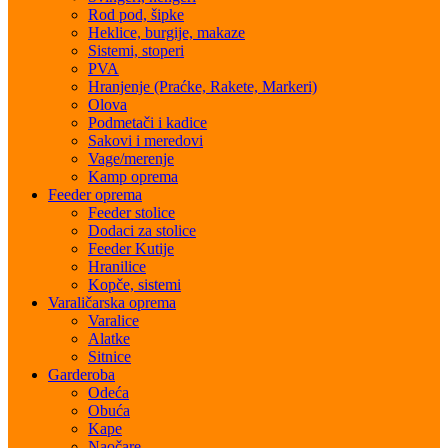
Rod pod, šipke
Heklice, burgije, makaze
Sistemi, stoperi
PVA
Hranjenje (Praćke, Rakete, Markeri)
Olova
Podmetači i kadice
Sakovi i meredovi
Vage/merenje
Kamp oprema
Feeder oprema
Feeder stolice
Dodaci za stolice
Feeder Kutije
Hranilice
Kopče, sistemi
Varaličarska oprema
Varalice
Alatke
Sitnice
Garderoba
Odeća
Obuća
Kape
Naočare