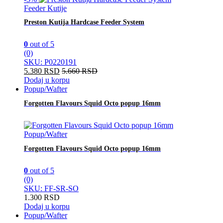
Feeder Kutije
Preston Kutija Hardcase Feeder System
0
out of 5
(0)
SKU: P0220191
5.380
RSD
5.660
RSD
Dodaj u korpu
Popup/Wafter
Forgotten Flavours Squid Octo popup 16mm
Popup/Wafter
Forgotten Flavours Squid Octo popup 16mm
0
out of 5
(0)
SKU: FF-SR-SO
1.300
RSD
Dodaj u korpu
Popup/Wafter