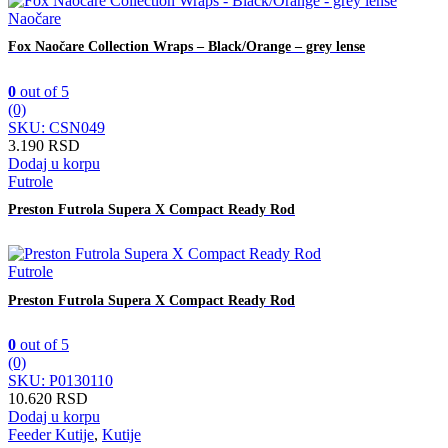
Naočare
Fox Naočare Collection Wraps – Black/Orange – grey lense
0
out of 5
(0)
SKU: CSN049
3.190
RSD
Dodaj u korpu
Futrole
Preston Futrola Supera X Compact Ready Rod
Futrole
Preston Futrola Supera X Compact Ready Rod
0
out of 5
(0)
SKU: P0130110
10.620
RSD
Dodaj u korpu
Feeder Kutije
,
Kutije