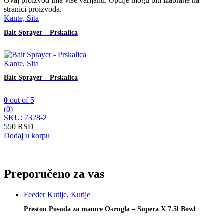
Ovaj proizvod ima više varijanti. Opcije mogu biti izabrane na
stranici proizvoda.
Kante, Sita
Bait Sprayer – Prskalica
Kante, Sita
Bait Sprayer – Prskalica
0
out of 5
(0)
SKU: 7328-2
550
RSD
Dodaj u korpu
Preporučeno za vas
Feeder Kutije
,
Kutije
Preston Posuda za mamce Okrugla – Supera X 7.5l Bowl