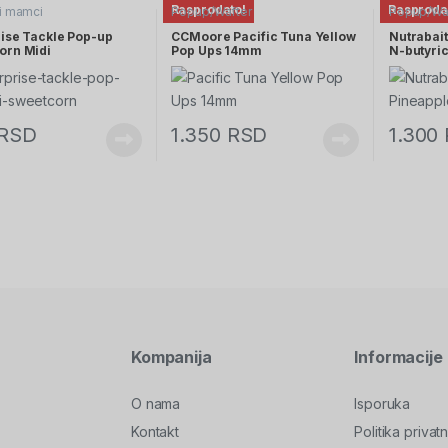
Rasprodato!
Rasproda
i mamci
Popup/Wafter
Popup/Wa
rise Tackle Pop-up
CCMoore Pacific Tuna Yellow
Nutrabai
orn Midi
Pop Ups 14mm
N-butyri
RSD
1.350
RSD
1.300
Kompanija
Informacije
O nama
Isporuka
Kontakt
Politika privatn