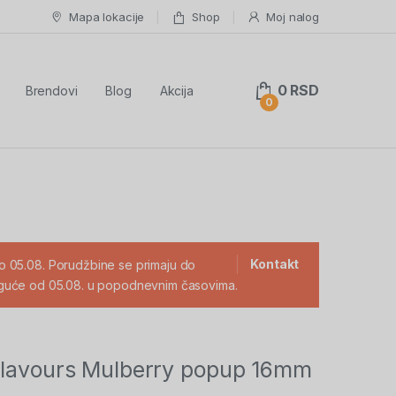
Mapa lokacije
Shop
Moj nalog
0
RSD
Brendovi
Blog
Akcija
0
Kontakt
 05.08. Porudžbine se primaju do
 moguće od 05.08. u popodnevnim časovima.
Flavours Mulberry popup 16mm