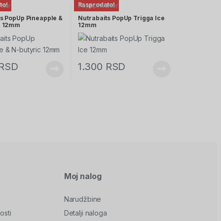
to!
Rasprodato!
fter
Popup/Wafter
ts PopUp Pineapple &
Nutrabaits PopUp Trigga Ice
c 12mm
12mm
RSD
1.300
RSD
Moj nalog
Narudžbine
osti
Detalji naloga