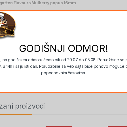
gotten Flavours Mulberry popup 16mm
mium klasa popupova sa našim najboljim sastojcima. Boja koja je aktu
GODIŠNJI ODMOR!
, na godišnjem odmoru ćemo biti od 20.07 do 05.08. Porudžbine se 
ra proizvoda:
FF-SR-M
Kategorija:
Popup/Wafter
Ozn
7. u 14h i šalju isti dan. Porudžbine sa veb sajta biće ponovo moguće 
pup
Brend:
Forgotten Flavours
popodnevnim časovima.
This popup will close in:
17
zani proizvodi