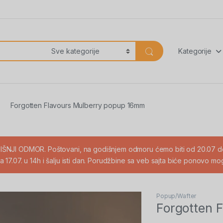
Kategorije
Forgotten Flavours Mulberry popup 16mm
ŠNJI ODMOR. Poštovani, na godišnjem odmoru ćemo biti od 20.07 do
a 17.07. u 14h i šalju isti dan. Porudžbine sa veb sajta biće ponovo
Popup/Wafter
Forgotten 