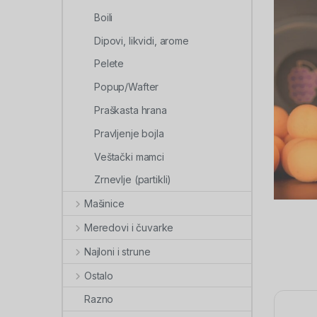
Boili
Dipovi, likvidi, arome
Pelete
Popup/Wafter
Praškasta hrana
Pravljenje bojla
Veštački mamci
Zrnevlje (partikli)
Mašinice
Meredovi i čuvarke
Najloni i strune
Ostalo
Razno