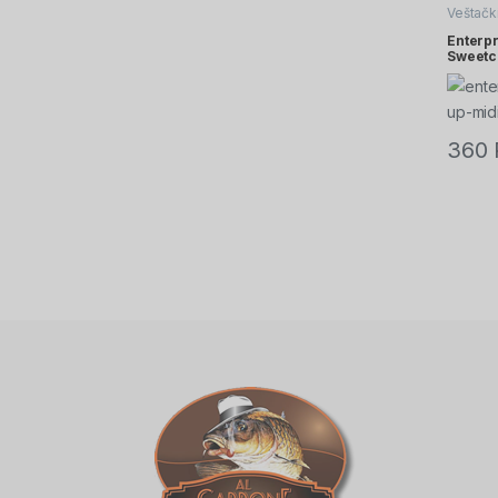
Veštačk
Enterp
Sweetc
360