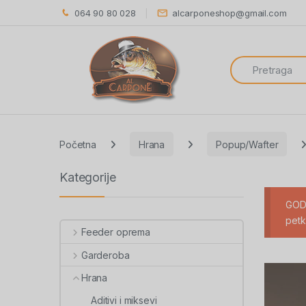
064 90 80 028
alcarponeshop@gmail.com
Search for:
Početna
Hrana
Popup/Wafter
Kategorije
GODI
petk
Feeder oprema
Garderoba
Hrana
Aditivi i miksevi