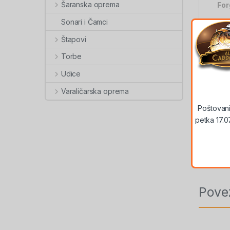
Šaranska oprema
For
Sonari i Čamci
Pre
Štapovi
Torbe
Udice
Varaličarska oprema
Poštovani
Šif
petka 17.0
po
Pove