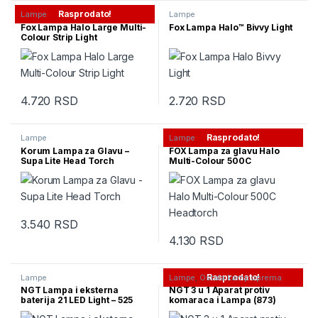
Rasprodato!
Lampe
Lampe
Fox Lampa Halo Large Multi-
Fox Lampa Halo™ Bivvy Light
Colour Strip Light
4.720
RSD
2.720
RSD
Rasprodato!
Lampe
Lampe
Korum Lampa za Glavu –
FOX Lampa za glavu Halo
Supa Lite Head Torch
Multi-Colour 500C
Headtorch
3.540
RSD
4.130
RSD
Rasprodato!
Lampe
Lampe
,
Ostala kamp oprema
NGT Lampa i eksterna
NGT 3 u 1 Aparat protiv
baterija 21 LED Light – 525
komaraca i Lampa (873)
Lumena – 8000mAh