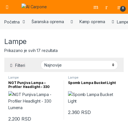
Open
0
Početna
Šaranska oprema
Kamp oprema
Lamp
Lampe
Sortirano po najnovijem
Prikazano je svih 17 rezultata
Filteri
Lampe
Lampe
NGT Punjiva Lampa –
Spomb Lampa Bucket Light
Profiler Headlight – 330
Lumena
2.360
RSD
2.200
RSD