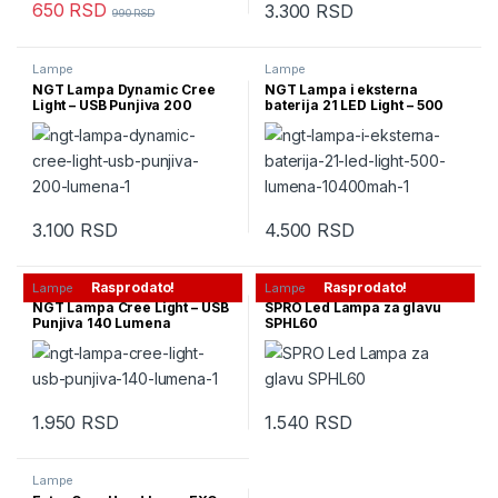
650
RSD
3.300
RSD
990
RSD
Lampe
Lampe
NGT Lampa Dynamic Cree
NGT Lampa i eksterna
Light – USB Punjiva 200
baterija 21 LED Light – 500
Lumena
Lumena – 10400mAh
3.100
RSD
4.500
RSD
Rasprodato!
Rasprodato!
Lampe
Lampe
NGT Lampa Cree Light – USB
SPRO Led Lampa za glavu
Punjiva 140 Lumena
SPHL60
1.950
RSD
1.540
RSD
Lampe