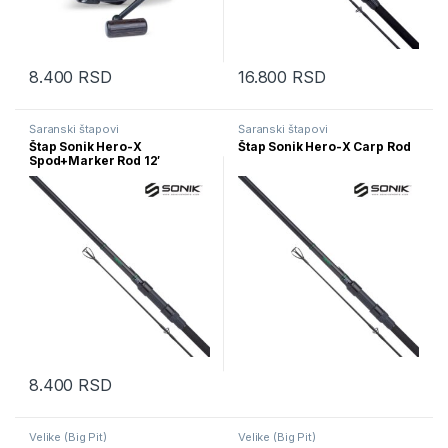
8.400
RSD
16.800
RSD
Ovaj proizvod ima više varijanti.
Šaranski štapovi
Šaranski štapovi
Štap Sonik Hero-X
Štap Sonik Hero-X Carp Rod
Spod+Marker Rod 12′
8.400
RSD
Velike (Big Pit)
Velike (Big Pit)