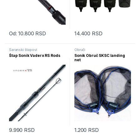
Od:
10.800
RSD
14.400
RSD
Ovaj proizvod ima više varijanti. Opcije mogu biti izabrane na str
Šaranski štapovi
Obruči
Štap Sonik Vaderx RS Rods
Sonik Obruč SKSC landing
net
9.990
RSD
1.200
RSD
Ovaj proizvod ima više varijanti. Opcije mogu biti izabrane na str
Ovaj proizvod ima više varijanti.