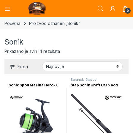
Open
0
Početna
Proizvod označen „Sonik“
Sonik
Sortirano po najnovijem
Prikazano je svih 14 rezultata
Filteri
Šaranski štapovi
Sonik Spod Mašina Hero-X
Štap Sonik Kraft Carp Rod