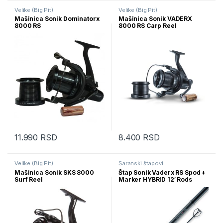
Velike (Big Pit)
Velike (Big Pit)
Mašinica Sonik Dominatorx
Mašinica Sonik VADERX
8000 RS
8000 RS Carp Reel
11.990
RSD
8.400
RSD
Velike (Big Pit)
Šaranski štapovi
Mašinica Sonik SKS 8000
Štap Sonik Vaderx RS Spod +
Surf Reel
Marker HYBRID 12′ Rods