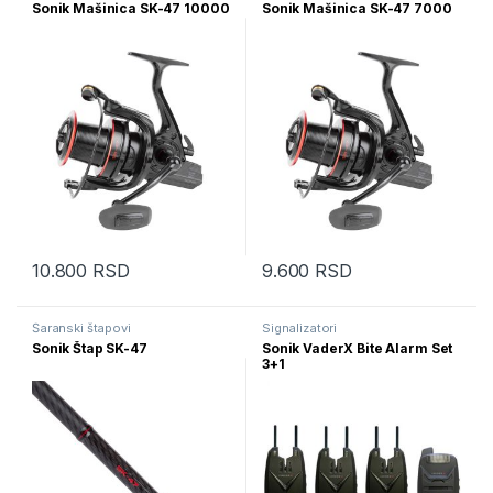
Sonik Mašinica SK-47 10000
Sonik Mašinica SK-47 7000
10.800
RSD
9.600
RSD
Šaranski štapovi
Signalizatori
Sonik Štap SK-47
Sonik VaderX Bite Alarm Set
3+1