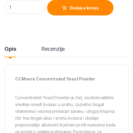
b
CCMoore Concentrated Yeast Powder quantity
Dodaj u korpu
o
o
k
Opis
Recenzije
CCMoore Concentrated Yeast Powder
Concentrated Yeast Powder je čist, visokokvalitetni
srednje smeđi kvasac u prahu, izuzetno bogat
vitaminima i veoma privlačan šaranu i drugoj krupnoj
ribi. Ima bogat ukus i aromu kvasca i dodaje
prepoznatljiv alkoholni ili jetreni profil mamcima kada
se koristi u velikim količinama. Pogodan je za