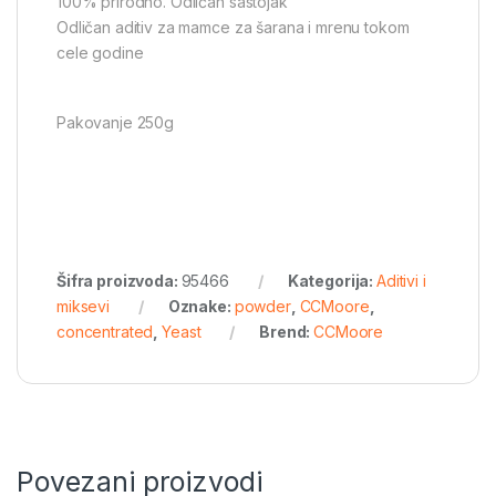
100% prirodno. Odličan sastojak
Odličan aditiv za mamce za šarana i mrenu tokom
cele godine
Pakovanje 250g
Šifra proizvoda:
95466
Kategorija:
Aditivi i
miksevi
Oznake:
powder
,
CCMoore
,
concentrated
,
Yeast
Brend:
CCMoore
Povezani proizvodi