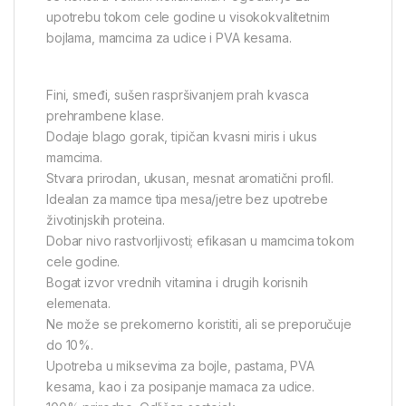
upotrebu tokom cele godine u visokokvalitetnim
bojlama, mamcima za udice i PVA kesama.
Fini, smeđi, sušen raspršivanjem prah kvasca
prehrambene klase.
Dodaje blago gorak, tipičan kvasni miris i ukus
mamcima.
Stvara prirodan, ukusan, mesnat aromatični profil.
Idealan za mamce tipa mesa/jetre bez upotrebe
životinjskih proteina.
Dobar nivo rastvorljivosti; efikasan u mamcima tokom
cele godine.
Bogat izvor vrednih vitamina i drugih korisnih
elemenata.
Ne može se prekomerno koristiti, ali se preporučuje
do 10%.
Upotreba u miksevima za bojle, pastama, PVA
kesama, kao i za posipanje mamaca za udice.