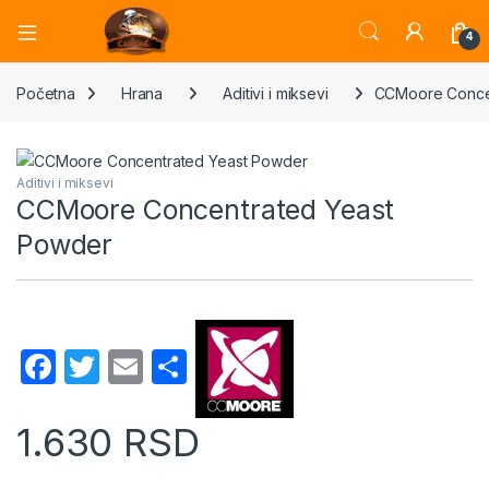
Open
4
Početna
Hrana
Aditivi i miksevi
CCMoore Conce
Aditivi i miksevi
CCMoore Concentrated Yeast
Powder
F
T
E
S
a
w
m
h
c
itt
ail
ar
1.630
RSD
e
er
e