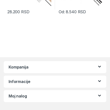
28.200
RSD
Od:
8.540
RSD
Ovaj proizvod ima više varijanti.
Kompanija
Informacije
Moj nalog