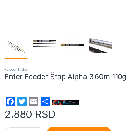
Feeder, Picker
Enter Feeder Štap Alpha 3.60m 110g
F
T
E
S
a
w
m
h
2.880
RSD
c
itt
ail
ar
e
er
e
Enter Feeder Štap Alpha 3.60m 110g quantity