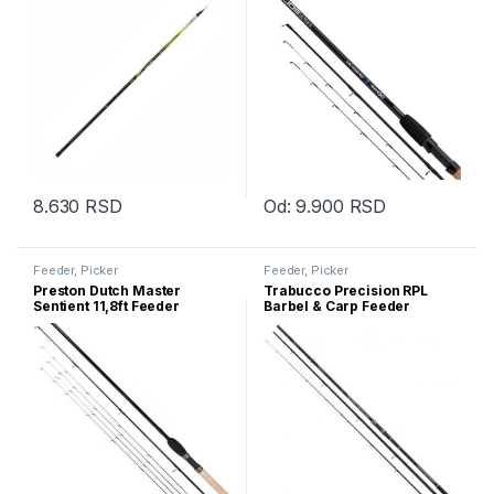
8.630
RSD
Od:
9.900
RSD
Ovaj proizvod ima više varijanti. Opcije mogu biti izabrane na str
Ovaj proizvod ima više varijanti.
Feeder, Picker
Feeder, Picker
Preston Dutch Master
Trabucco Precision RPL
Sentient 11,8ft Feeder
Barbel & Carp Feeder