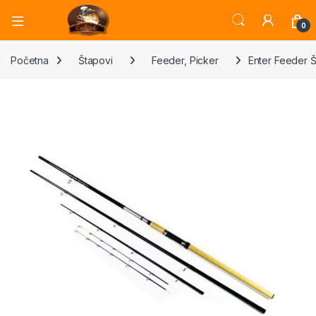
Open
0
Početna
Štapovi
Feeder, Picker
Enter Feeder Š