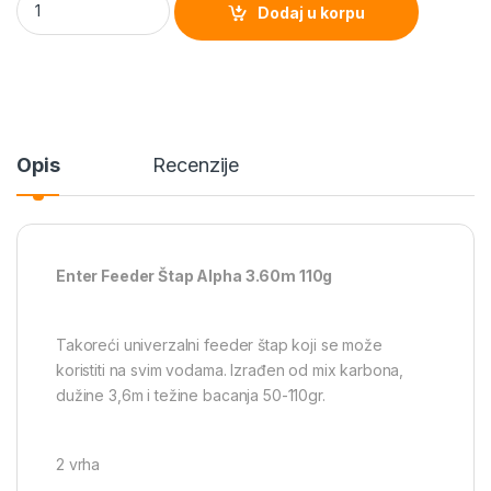
Dodaj u korpu
b
o
o
k
Opis
Recenzije
Enter Feeder Štap Alpha 3.60m 110g
Takoreći univerzalni feeder štap koji se može
koristiti na svim vodama. Izrađen od mix karbona,
dužine 3,6m i težine bacanja 50-110gr.
2 vrha