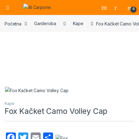
Open
0
Početna
Garderoba
Kape
Fox Kačket Camo Vol
Kape
Fox Kačket Camo Volley Cap
F
T
E
S