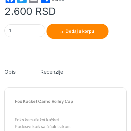
a
w
m
h
2.600
RSD
c
itt
ail
ar
e
er
e
Fox Kačket Camo Volley Cap quantity
Dodaj u korpu
b
o
o
k
Opis
Recenzije
Fox Kačket Camo Volley Cap
Foks kamuflažni kačket.
Podesivi kaiš sa čičak trakom.