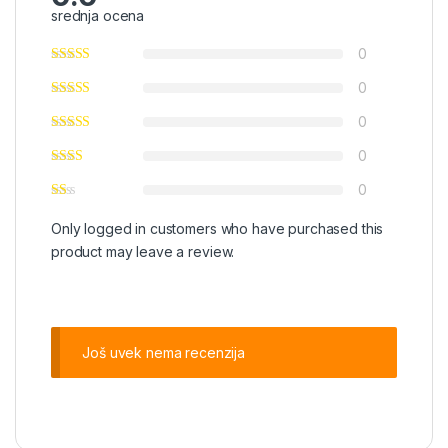
srednja ocena
0
0
0
0
0
Only logged in customers who have purchased this
product may leave a review.
Još uvek nema recenzija