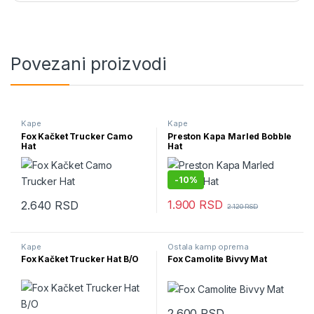
Povezani proizvodi
Kape
Kape
Fox Kačket Trucker Camo
Preston Kapa Marled Bobble
Hat
Hat
-
10%
1.900
RSD
2.640
RSD
2.120
RSD
Kape
Ostala kamp oprema
Fox Kačket Trucker Hat B/O
Fox Camolite Bivvy Mat
2.600
RSD