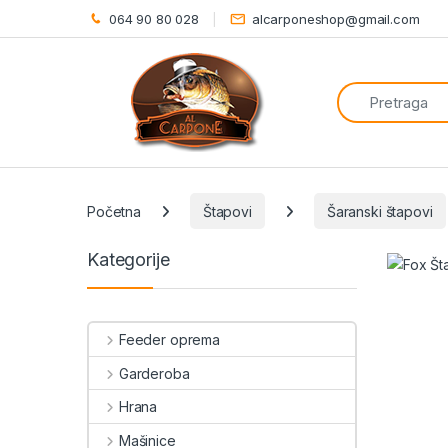
064 90 80 028
alcarponeshop@gmail.com
Search for:
Početna
Štapovi
Šaranski štapovi
Kategorije
Feeder oprema
Garderoba
Hrana
Mašinice