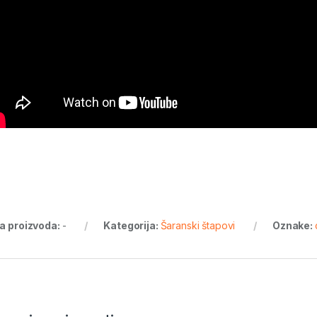
ra proizvoda:
-
Kategorija:
Šaranski štapovi
Oznake: