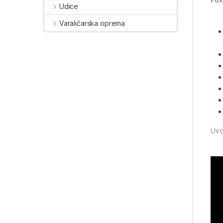
Udice
Varaličarska oprema
Uvo