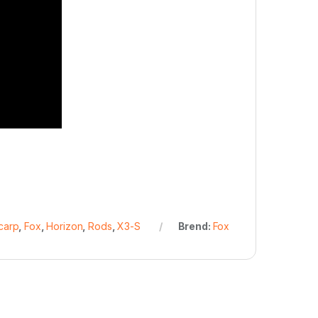
carp
,
Fox
,
Horizon
,
Rods
,
X3-S
Brend:
Fox