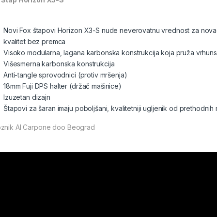
Novi Fox štapovi Horizon X3-S nude neverovatnu vrednost za novac ko
kvalitet bez premca
Visoko modularna, lagana karbonska konstrukcija koja pruža vrhun
Višesmerna karbonska konstrukcija
Anti-tangle sprovodnici (protiv mršenja)
18mm Fuji DPS halter (držač mašinice)
Izuzetan dizajn
Štapovi za šaran imaju poboljšani, kvalitetniji ugljenik od prethodni
znik Al Carpone doo Beograd