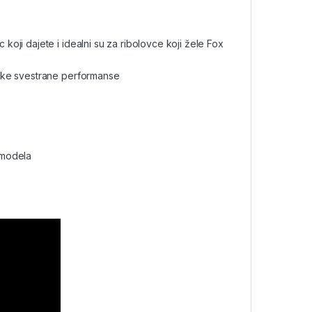
ji dajete i idealni su za ribolovce koji žele Fox
ske svestrane performanse
h modela