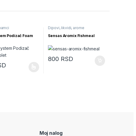
mamci
Dipovi, likvidi, arome
tem Podizač Foam
Sensas Aromix Fishmeal
800
RSD
SD
zvod ima više varijanti. Opcije mogu biti izabrane na stranici proizvod
Moj nalog