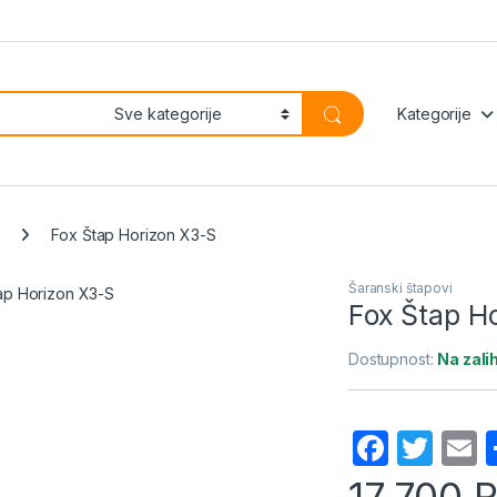
Kategorije
Fox Štap Horizon X3-S
Šaranski štapovi
Fox Štap H
Dostupnost:
Na zal
F
T
a
w
17.700