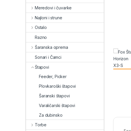
Meredovi i čuvarke
Najloni i strune
Ostalo
Razno
Šaranska oprema
Sonari i Čamci
Štapovi
Feeder, Picker
Plovkaroški štapovi
Šaranski štapovi
Varaličarski štapovi
Za dubinsko
Torbe
Fox