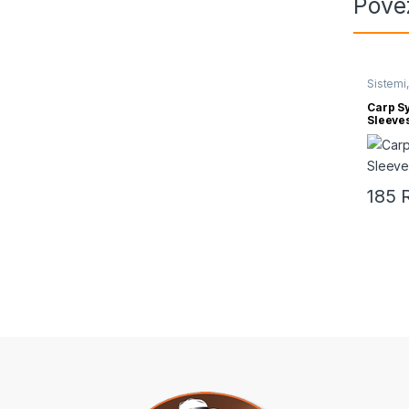
Pove
Sistemi,
Carp S
Sleeve
185