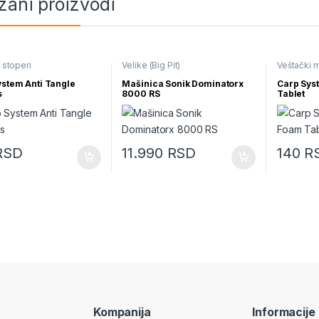
zani proizvodi
 stoperi
Velike (Big Pit)
Veštački 
ystem Anti Tangle
Mašinica Sonik Dominatorx
Carp Sys
s
8000 RS
Tablet
RSD
11.990
RSD
140
R
Ovaj proi
Kompanija
Informacije