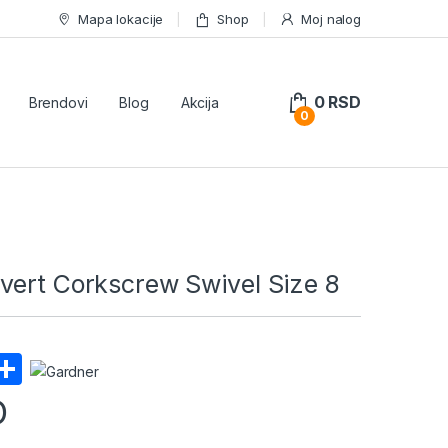
Mapa lokacije
Shop
Moj nalog
0
RSD
Brendovi
Blog
Akcija
0
vert Corkscrew Swivel Size 8
E
S
m
h
D
il
ar