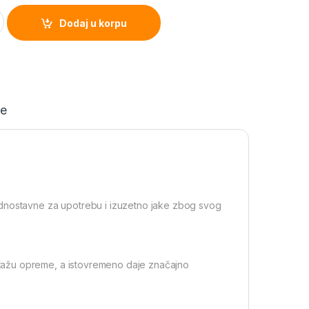
e
kscrew Swivel Size 8 quantity
Dodaj u korpu
je
ednostavne za upotrebu i izuzetno jake zbog svog
tažu opreme, a istovremeno daje značajno