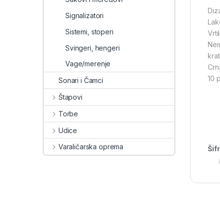
Diz
Signalizatori
Lak
Sistemi, stoperi
Vrt
Nem
Svingeri, hengeri
kra
Vage/merenje
Crn
10 
Sonari i Čamci
Štapovi
Torbe
Udice
Varaličarska oprema
Šif