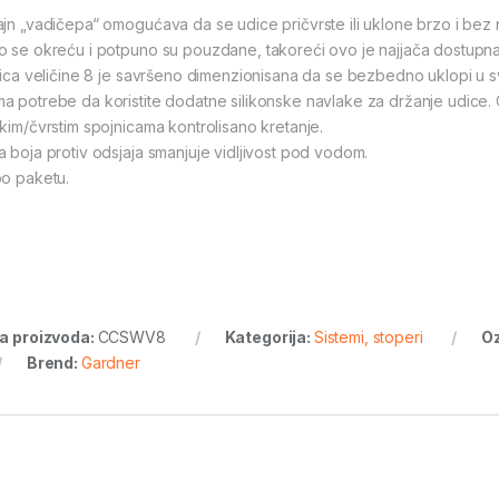
ajn „vadičepa“ omogućava da se udice pričvrste ili uklone brzo i bez 
o se okreću i potpuno su pouzdane, takoreći ovo je najjača dostup
ilica veličine 8 je savršeno dimenzionisana da se bezbedno uklopi u 
a potrebe da koristite dodatne silikonske navlake za držanje udice. O
tkim/čvrstim spojnicama kontrolisano kretanje.
a boja protiv odsjaja smanjuje vidljivost pod vodom.
po paketu.
ra proizvoda:
CCSWV8
Kategorija:
Sistemi, stoperi
O
Brend:
Gardner