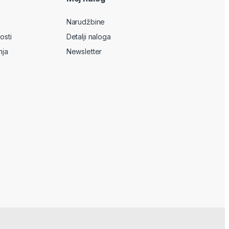
Narudžbine
osti
Detalji naloga
nja
Newsletter