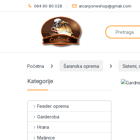
064 90 80 028
alcarponeshop@gmail.com
Search for:
Početna
Šaranska oprema
Sistemi, 
Kategorije
Feeder oprema
Garderoba
Hrana
Mašinice