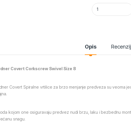
e
er
Gardner Covert Cor
b
o
o
k
Opis
Recenzi
dner Covert Corkscrew Swivel Size 8
dner Covert Spiralne vrtilice za brzo menjanje predveza su veoma j
jna.
oda kojom one osiguravaju predvez nudi brzu, laku i bezbednu mon
ećanu snagu.