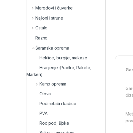
Meredovi i čuvarke
Najloni i strune
Ostalo
Razno
Šaranska oprema
Heklice, burgije, makaze
Hranjenje (Praćke, Rakete,
Gar
Markeri)
Kamp oprema
Gar
Olova
diza
Podmetači i kadice
PVA
Met
pov
Rod pod, šipke
Sakovi i meredovi