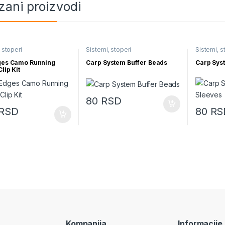
zani proizvodi
 stoperi
Sistemi, stoperi
Sistemi, s
ges Camo Running
Carp System Buffer Beads
Carp Syst
lip Kit
80
RSD
RSD
80
RS
Kompanija
Informacije