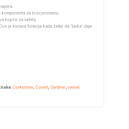
napora.
na komponenta za brzu promenu.
sve kopče za safety.
vo je korisna funkcija kada želite da ‘šarka’ daje
znake:
Corkscrew
,
Covert
,
Gardner
,
swivel