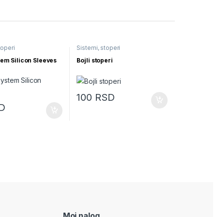
toperi
Sistemi, stoperi
em Silicon Sleeves
Bojli stoperi
100
RSD
D
Moj nalog