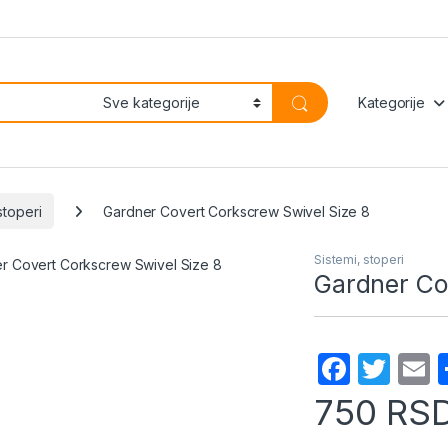
Kategorije
stoperi
Gardner Covert Corkscrew Swivel Size 8
Sistemi, stoperi
Gardner Co
F
T
a
w
750
RS
c
itt
a