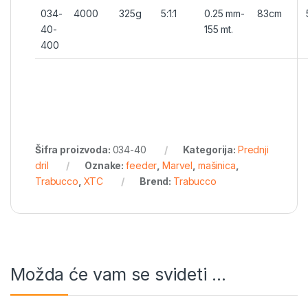
034-
4000
325g
5:1:1
0.25 mm-
83cm
40-
155 mt.
400
Šifra proizvoda:
034-40
Kategorija:
Prednji
dril
Oznake:
feeder
,
Marvel
,
mašinica
,
Trabucco
,
XTC
Brend:
Trabucco
Možda će vam se svideti …