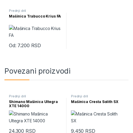
Prednji dril
Mašinica Trabucco Krius FA
Od:
7.200
RSD
Ovaj proizvod ima više varijanti. Opcije mogu biti izabrane na str
Povezani proizvodi
Prednji dril
Prednji dril
Shimano Mašinica Ultegra
Mašinica Cresta Solith SX
XTE 14000
24.300
RSD
9.450
RSD