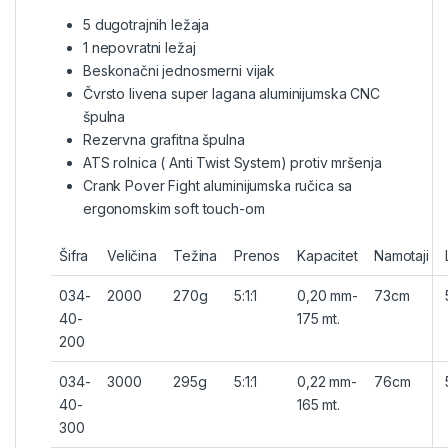
5 dugotrajnih ležaja
1 nepovratni ležaj
Beskonačni jednosmerni vijak
Čvrsto livena super lagana aluminijumska CNC
špulna
Rezervna grafitna špulna
ATS rolnica ( Anti Twist System) protiv mršenja
Crank Pover Fight aluminijumska ručica sa
ergonomskim soft touch-om
Šifra
Veličina
Težina
Prenos
Kapacitet
Namotaji
034-
2000
270g
5:1:1
0,20 mm-
73cm
40-
175 mt.
200
034-
3000
295g
5:1:1
0,22 mm-
76cm
40-
165 mt.
300