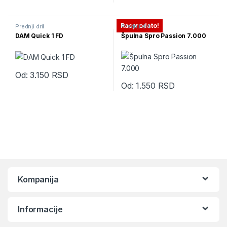
Ovaj proizvod ima više varijanti.
Rasprodato!
Prednji dril
Prednji dril
DAM Quick 1 FD
Špulna Spro Passion 7.000
Od:
3.150
RSD
Ovaj proizvod ima više varijanti. Opcije mogu biti izabrane na str
Od:
1.550
RSD
Ovaj proizvod ima više varijanti.
Kompanija
Informacije