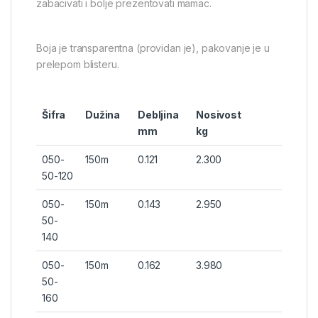
zabacivati i bolje prezentovati mamac.
Boja je transparentna (providan je), pakovanje je u
prelepom blisteru.
Šifra
Dužina
Debljina
Nosivost
mm
kg
050-
150m
0.121
2.300
50-120
050-
150m
0.143
2.950
50-
140
050-
150m
0.162
3.980
50-
160