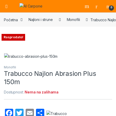
Open
0
Početna
Najloni i strune
Monofili
Trabucco Najlo
Rasprodato!
Monofili
Trabucco Najlon Abrasion Plus
150m
Dostupnost:
Nema na zalihama
F
T
E
S