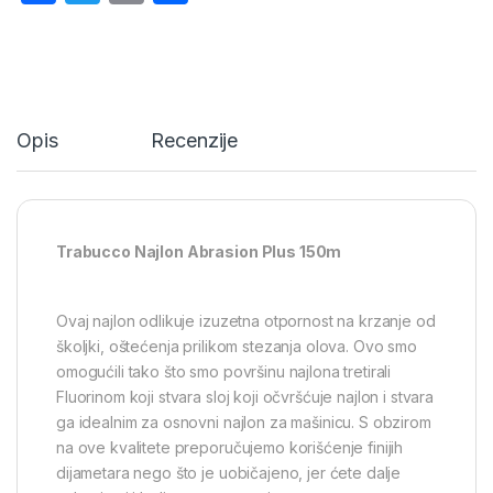
a
w
m
h
c
itt
ail
ar
e
er
e
b
Opis
Recenzije
o
o
k
Trabucco Najlon Abrasion Plus 150m
Ovaj najlon odlikuje izuzetna otpornost na krzanje od
školjki, oštećenja prilikom stezanja olova. Ovo smo
omogućili tako što smo površinu najlona tretirali
Fluorinom koji stvara sloj koji očvršćuje najlon i stvara
ga idealnim za osnovni najlon za mašinicu. S obzirom
na ove kvalitete preporučujemo korišćenje finijih
dijametara nego što je uobičajeno, jer ćete dalje