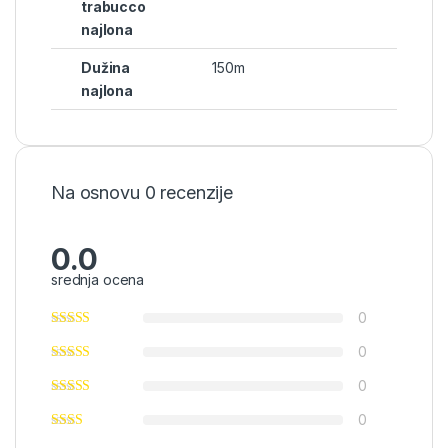
trabucco
najlona
Dužina
150m
najlona
Na osnovu 0 recenzije
0.0
srednja ocena
0
0
0
0