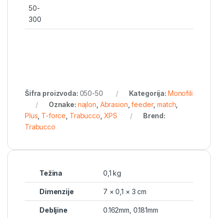
50-
300
Šifra proizvoda:
050-50
Kategorija:
Monofili
Oznake:
najlon
,
Abrasion
,
feeder
,
match
,
Plus
,
T-force
,
Trabucco
,
XPS
Brend:
Trabucco
Težina
0,1 kg
Dimenzije
7 × 0,1 × 3 cm
Debljine
0.162mm
,
0.181mm