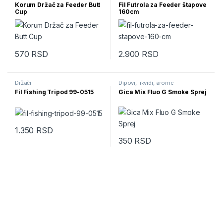
Korum Držač za Feeder Butt
Fil Futrola za Feeder štapove
Cup
160cm
570
RSD
2.900
RSD
Držači
Dipovi, likvidi, arome
Fil Fishing Tripod 99-0515
Gica Mix Fluo G Smoke Sprej
1.350
RSD
350
RSD
Ovaj proizvod ima više varijanti.