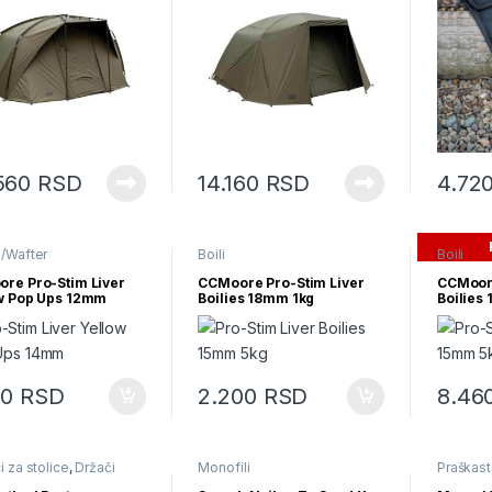
560
RSD
14.160
RSD
4.72
/Wafter
Boili
Boili
re Pro-Stim Liver
CCMoore Pro-Stim Liver
CCMoore
w Pop Ups 12mm
Boilies 18mm 1kg
Boilies
50
RSD
2.200
RSD
8.46
 za stolice
,
Držači
Monofili
Praškast