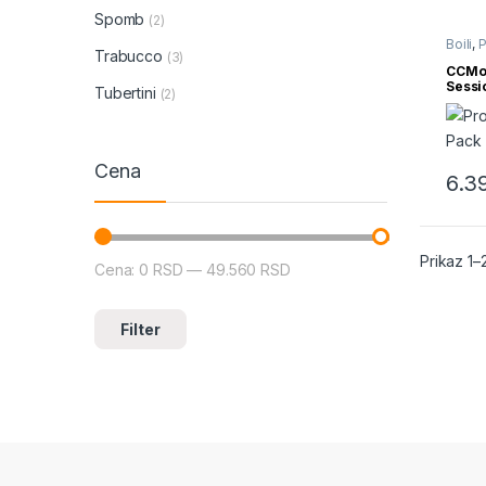
Spomb
(2)
Boili
,
P
Trabucco
(3)
CCMoo
Sessi
Tubertini
(2)
Cena
6.3
Prikaz 1–
Cena:
0 RSD
—
49.560 RSD
Minimalna cena
Maksimalna cena
Filter