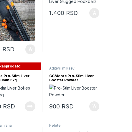
1.400
RSD
0
RSD
Rasprodato!
Aditivi i miksevi
 Pro-Stim Liver
CCMoore Pro-Stim Liver
 18mm 5kg
Booster Powder
0
RSD
900
RSD
a hrana
Pelete