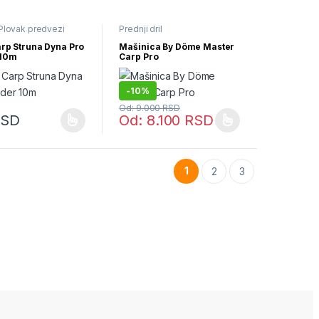
Plovak predvezi
Prednji dril
arp Struna Dyna Pro
Mašinica By Döme Master
 10m
Carp Pro
-
10%
Od:
9.000
RSD
RSD
Od:
8.100
RSD
izvod ima više varijanti. Opcije mogu biti izabrane na stranici proizvo
Ovaj proizvod ima više varijanti. Opcije mog
1
2
3