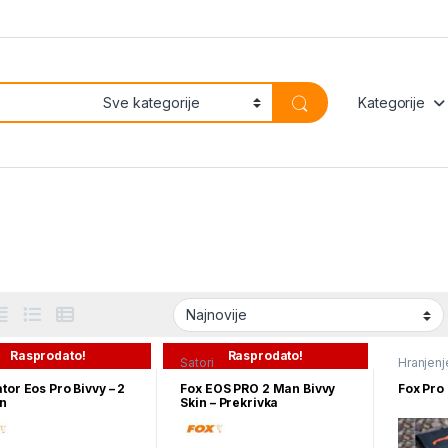
Kategorije
Rasprodato!
Rasprodato!
Šatori
Hranjenj
Markeri)
tor Eos Pro Bivvy – 2
Fox EOS PRO 2 Man Bivvy
Fox Pro
n
Skin – Prekrivka