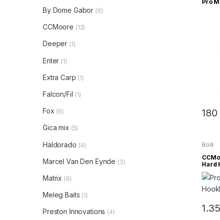
Pro M
By Dome Gabor
(6)
CCMoore
(12)
Deeper
(1)
Enter
(1)
Extra Carp
(1)
Falcon/Fil
(1)
Fox
18
(6)
Gica mix
(5)
Haldorado
Boili
(4)
CCMoo
Marcel Van Den Eynde
(3)
Hard 
Matrix
(8)
Meleg Baits
(1)
1.3
Preston Innovations
(4)