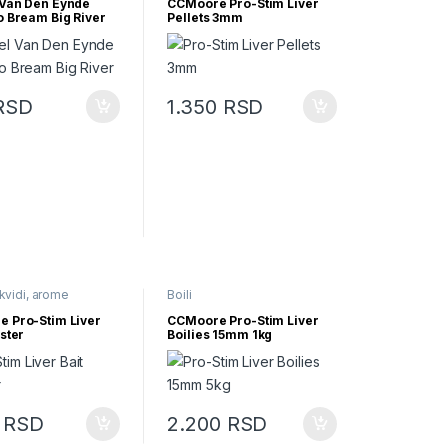
Van Den Eynde
CCMoore Pro-Stim Liver
o Bream Big River
Pellets 3mm
RSD
1.350
RSD
ikvidi, arome
Boili
 Pro-Stim Liver
CCMoore Pro-Stim Liver
ster
Boilies 15mm 1kg
0
RSD
2.200
RSD