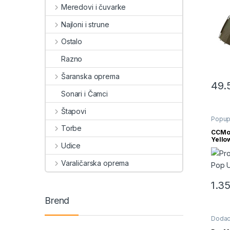
Meredovi i čuvarke
Najloni i strune
Ostalo
Razno
Šaranska oprema
49.
Sonari i Čamci
Štapovi
Popup
Torbe
CCMoo
Yello
Udice
Varaličarska oprema
1.3
Brend
Dodaci