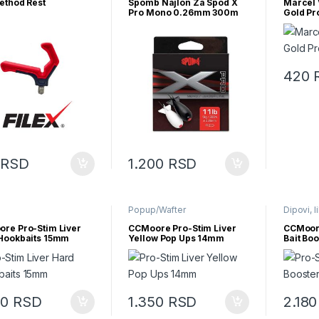
ethod Rest
Spomb Najlon Za Spod X
Marcel 
Pro Mono 0.26mm 300m
Gold Pr
Crveni
420
0
RSD
1.200
RSD
Popup/Wafter
Dipovi, l
re Pro-Stim Liver
CCMoore Pro-Stim Liver
CCMoore
Hookbaits 15mm
Yellow Pop Ups 14mm
Bait Boo
50
RSD
1.350
RSD
2.18