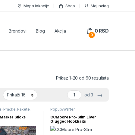
Mapa lokacije
Shop
Moj nalog
0
RSD
Brendovi
Blog
Akcija
0
Sortirano po 
Prikaz 1–20 od 60 rezultata
→
od 3
e (Praćke, Rakete,
Popup/Wafter
,
Rod pod, šipke
 Marker Sticks
CCMoore Pro-Stim Liver
Glugged Hookbaits