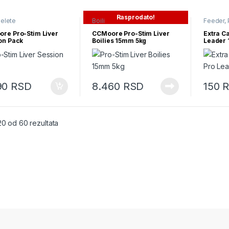
Rasprodato!
elete
Boili
Feeder, 
re Pro-Stim Liver
CCMoore Pro-Stim Liver
Extra C
on Pack
Boilies 15mm 5kg
Leader
90
RSD
8.460
RSD
150
Ovaj pro
Sortirano po najnovijem
20 od 60 rezultata