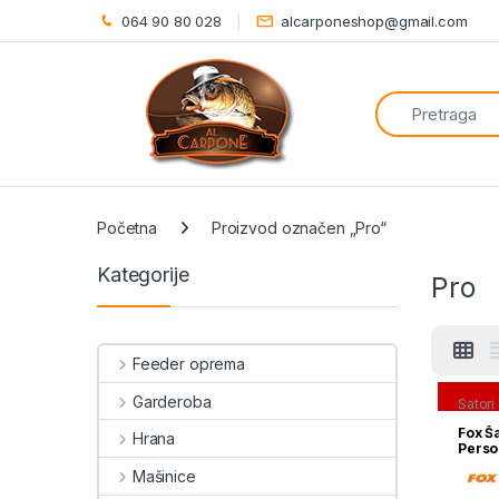
064 90 80 028
alcarponeshop@gmail.com
Search for:
Početna
Proizvod označen „Pro“
Kategorije
Pro
Feeder oprema
Garderoba
Šatori
Fox Ša
Hrana
Perso
Mašinice