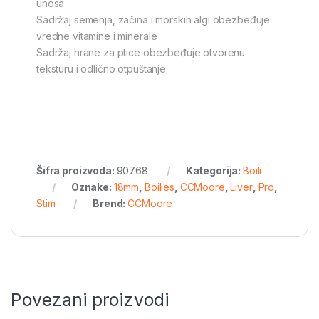
unosa
Sadržaj semenja, začina i morskih algi obezbeđuje
vredne vitamine i minerale
Sadržaj hrane za ptice obezbeđuje otvorenu
teksturu i odlično otpuštanje
Šifra proizvoda:
90768
Kategorija:
Boili
Oznake:
18mm
,
Boilies
,
CCMoore
,
Liver
,
Pro
,
Stim
Brend:
CCMoore
Povezani proizvodi