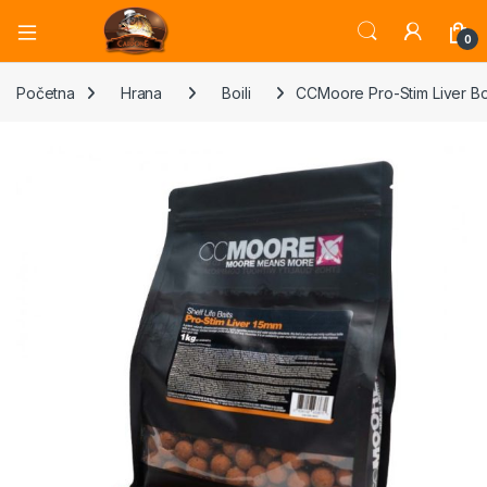
Open
0
Početna
Hrana
Boili
CCMoore Pro-Stim Liver Bo