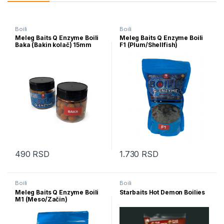
Boili
Boili
Meleg Baits Q Enzyme Boili
Meleg Baits Q Enzyme Boili
Baka (Bakin kolač) 15mm
F1 (Plum/Shellfish)
100g
490
RSD
1.730
RSD
Boili
Boili
Meleg Baits Q Enzyme Boili
Starbaits Hot Demon Boilies
M1 (Meso/Začin)