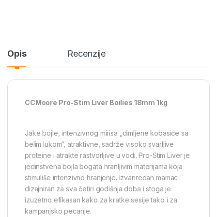
o
k
Opis
Recenzije
CCMoore Pro-Stim Liver Boilies 18mm 1kg
Jake bojle, intenzivnog mirisa „dimljene kobasice sa
belim lukom“, atraktivne, sadrže visoko svarljive
proteine i atrakte rastvorljive u vodi. Pro-Stim Liver je
jedinstvena bojla bogata hranljivim materijama koja
stimuliše intenzivno hranjenje. Izvanredan mamac
dizajniran za sva četiri godišnja doba i stoga je
izuzetno efikasan kako za kratke sesije tako i za
kampanjsko pecanje.