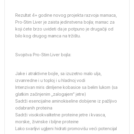
Rezultat 4+ godine novog projekta razvoja mamaca,
Pro-Stim Liver je zaista jedinstvena bojla; mamac za
koji ćete brzo uvideti da je potpuno je drugačiji od
bilo kog drugog mamca na tržištu.
Svojstva Pro-Stim Liver bojla:
Jake i atraktivne bojle, sa izuzetno malo ulja,
izvanredne i u toploj i u hladnoj vodi
Intenzivan miris dimljene kobasice sa belim lukom (sa
glatkim začinjenim „zalogajem“ jetre)
Sadrži esencijalne aminokiseline dobijene iz pažljivo
odabranih proteina
Sadrži visokokvalitetne proteine jetre i kvasca,
morske, živinske i biljne proteine
Lako svarljivi ugljeni hidrati promovišu veći potencijal