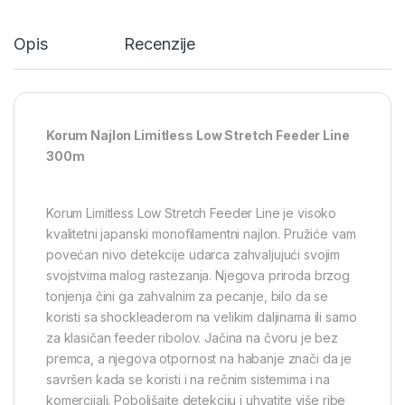
Opis
Recenzije
Korum Najlon Limitless Low Stretch Feeder Line
300m
Korum Limitless Low Stretch Feeder Line je visoko
kvalitetni japanski monofilamentni najlon. Pružiće vam
povećan nivo detekcije udarca zahvaljujući svojim
svojstvima malog rastezanja. Njegova priroda brzog
tonjenja čini ga zahvalnim za pecanje, bilo da se
koristi sa shockleaderom na velikim daljinama ili samo
za klasičan feeder ribolov. Jačina na čvoru je bez
premca, a njegova otpornost na habanje znači da je
savršen kada se koristi i na rečnim sistemima i na
komercijali. Poboljšajte detekciju i uhvatite više ribe