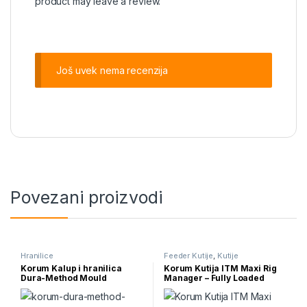
product may leave a review.
Još uvek nema recenzija
Povezani proizvodi
Hranilice
Feeder Kutije
,
Kutije
Korum Kalup i hranilica
Korum Kutija ITM Maxi Rig
Dura-Method Mould
Manager – Fully Loaded