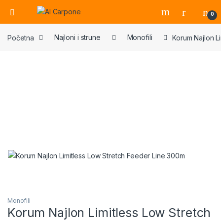
Open
0
Početna
Najloni i strune
Monofili
Korum Najlon L
Monofili
Korum Najlon Limitless Low Stretch