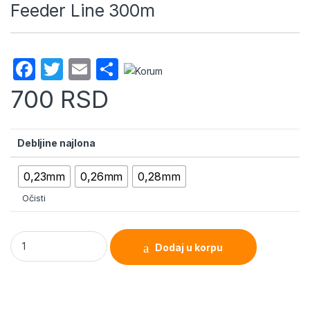
Feeder Line 300m
F
T
E
S
a
w
m
h
700
RSD
c
itt
ail
ar
e
er
e
Debljine najlona
b
o
0,23mm
0,26mm
0,28mm
o
Očisti
k
Korum Najlon Limitless Low Stretch Feeder Line 300m quanti
Dodaj u korpu