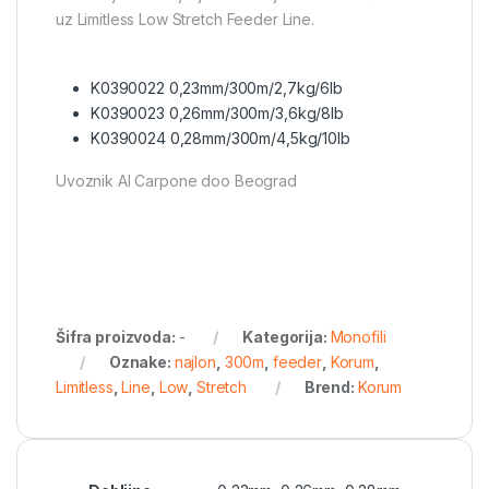
uz Limitless Low Stretch Feeder Line.
K0390022 0,23mm/300m/2,7kg/6lb
K0390023 0,26mm/300m/3,6kg/8lb
K0390024 0,28mm/300m/4,5kg/10lb
Uvoznik Al Carpone doo Beograd
Šifra proizvoda:
-
Kategorija:
Monofili
Oznake:
najlon
,
300m
,
feeder
,
Korum
,
Limitless
,
Line
,
Low
,
Stretch
Brend:
Korum