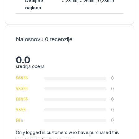
Debljine
0,23mm, 0,26mm, 0,28mm
najlona
Na osnovu 0 recenzije
0.0
srednja ocena
0
0
0
0
0
Only logged in customers who have purchased this